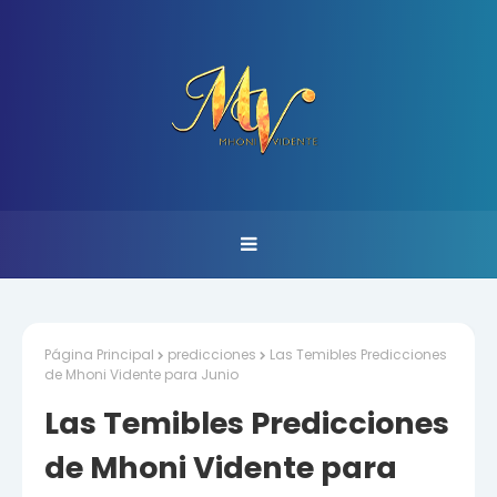
Página Principal
predicciones
Las Temibles Predicciones
de Mhoni Vidente para Junio
Las Temibles Predicciones
de Mhoni Vidente para