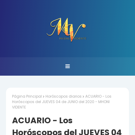
Página Principal
Horóscopos diarios
ACUARIO - Los
Horóscopos del JUEVES 04 de JUNIO del 2020 - MHONI
VIDENTE
ACUARIO - Los
Horóscopos del JUEVES 04