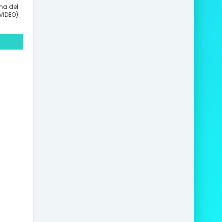
na del
VIDEO)