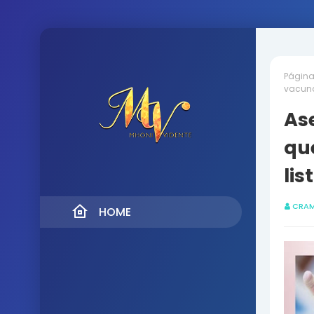
Página 
vacuna
As
qu
lis
CRAM
HOME