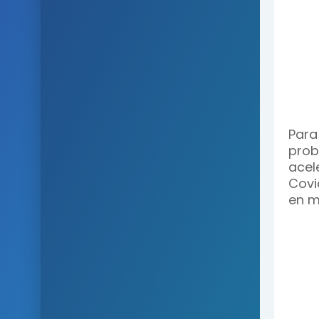
Para
prob
acel
Covi
en m