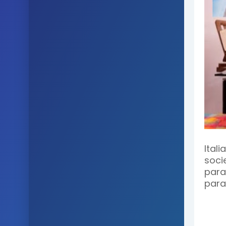
Ital
soci
para
par