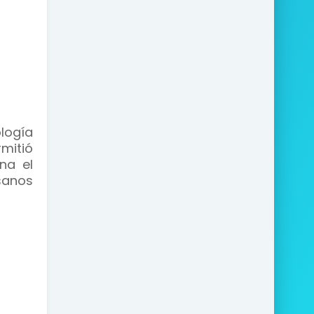
logía
mitió
na el
sanos