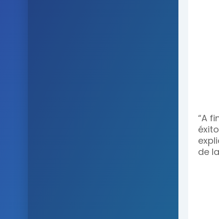
“A f
éxit
expl
de l