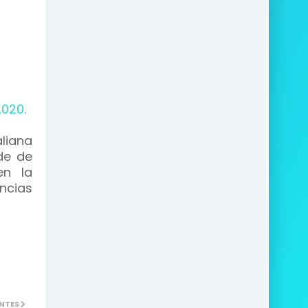
020.
aliana
de de
en la
ncias
NTES