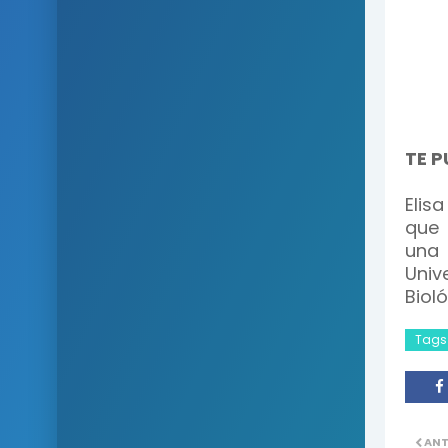
TE P
Elis
que 
una 
Uni
Bioló
Tags
ANT