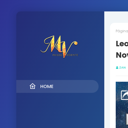
Página 
Leo
No
ZAN
HOME