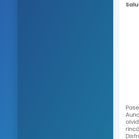
Salu
Pase
Aunq
olvi
rinc
Disf