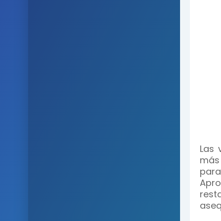
Las 
más 
para
Apro
res
aseq