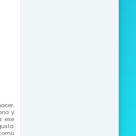
acer.
ono y
a ese
usta.
 como