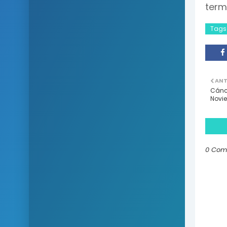
term
Tags
ANT
Cánce
Novi
0 Com