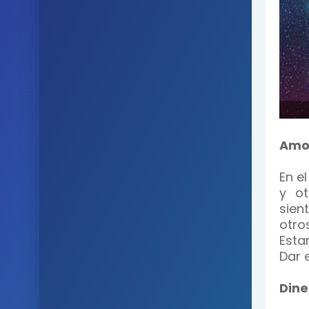
Amo
En e
y o
sien
otro
Esta
Dar 
Dine