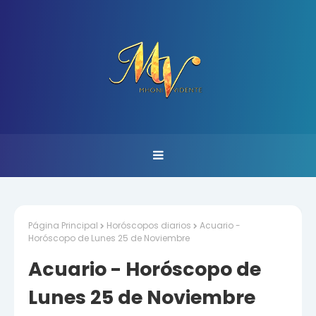
Página Principal
Horóscopos diarios
Acuario -
Horóscopo de Lunes 25 de Noviembre
Acuario - Horóscopo de
Lunes 25 de Noviembre