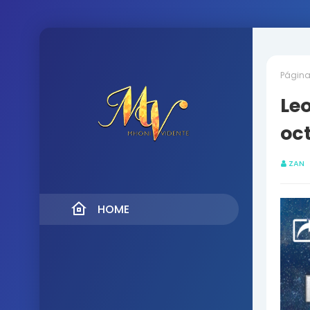
Página 
Leo
oc
ZAN
HOME