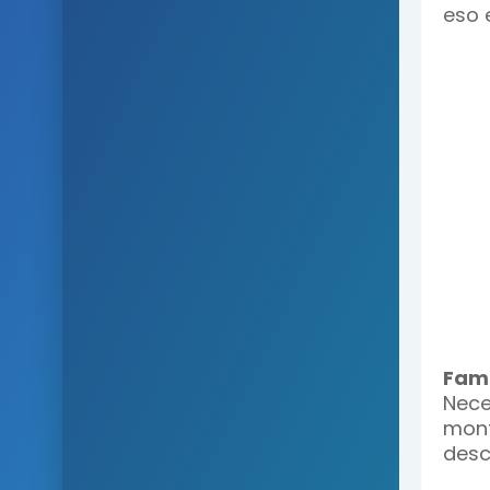
eso 
Fami
Nece
mont
desc