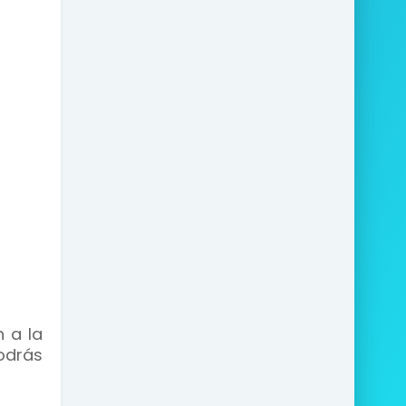
n a la
odrás