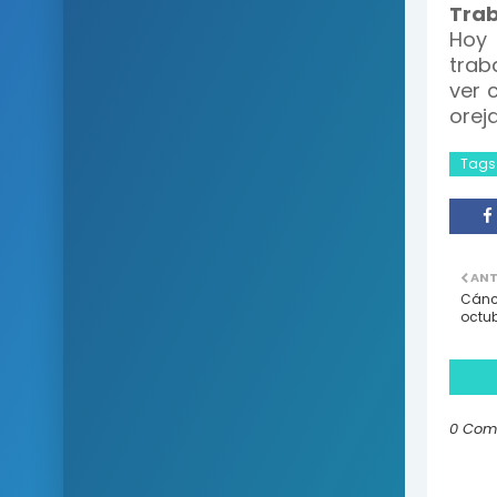
Trab
Hoy 
trab
ver 
oreja
Tags
ANT
Cánce
octu
0 Com