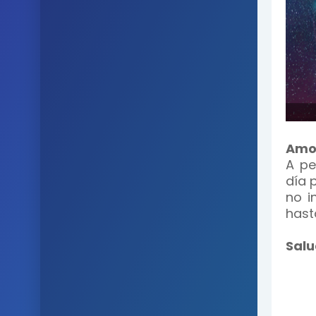
Amo
A pe
día 
no i
hast
Salu