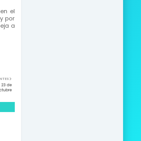
en el
 y por
reja a
NTES
 23 de
ctubre