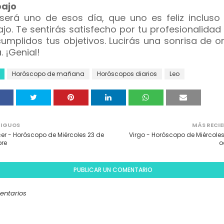
ajo
será uno de esos día, que uno es feliz incluso 
ajo. Te sentirás satisfecho por tu profesionalidad
cumplidos tus objetivos. Lucirás una sonrisa de o
. ¡Genial!
Horóscopo de mañana
Horóscopos diarios
Leo
IGUOS
MÁS RECIE
r - Horóscopo de Miércoles 23 de
Virgo - Horóscopo de Miércoles
bre
o
PUBLICAR UN COMENTARIO
entarios