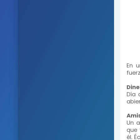
En u
fuer
Dine
Día 
abie
Ami
Un a
que 
él. 