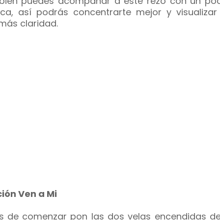
ién puedes acompañar a este rezo con un po
ca, así podrás concentrarte mejor y visualizar
más claridad.
ión Ven a Mi
s de comenzar pon las dos velas encendidas de