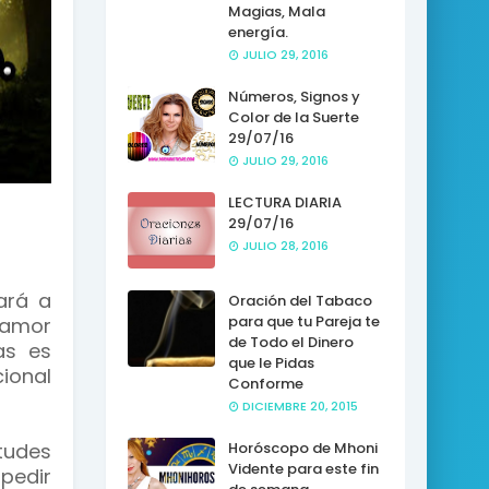
Magias, Mala
energía.
JULIO 29, 2016
Números, Signos y
Color de la Suerte
29/07/16
JULIO 29, 2016
LECTURA DIARIA
29/07/16
JULIO 28, 2016
ará a
Oración del Tabaco
para que tu Pareja te
e amor
de Todo el Dinero
as es
que le Pidas
ional
Conforme
DICIEMBRE 20, 2015
tudes
Horóscopo de Mhoni
Vidente para este fin
pedir