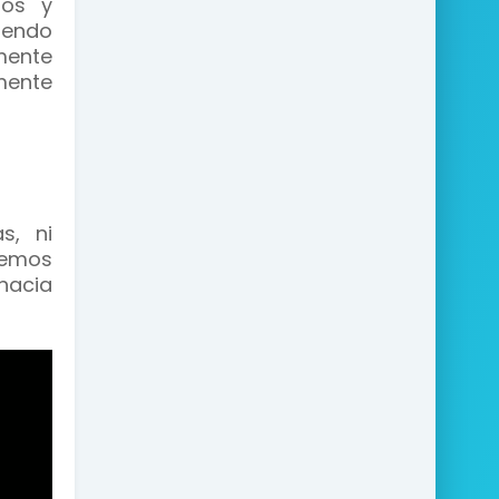
mos y
iendo
mente
mente
s, ni
aremos
hacia