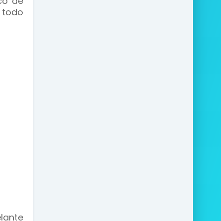
co de
 todo
lante