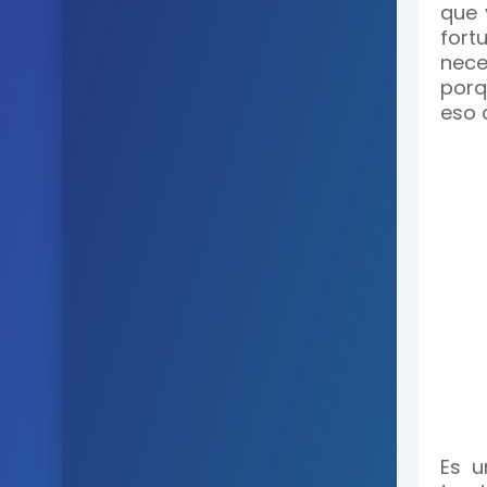
que 
fort
nece
porq
eso 
Es u