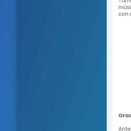
Tamb
músi
con 
Orac
Ante