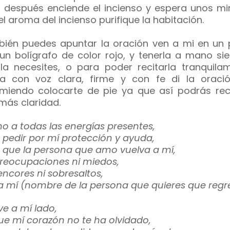
i, después enciende el incienso y espera unos mi
el aroma del incienso purifique la habitación.
ién puedes apuntar la oración ven a mi en un 
un bolígrafo de color rojo, y tenerla a mano si
la necesites, o para poder recitarla tranquilam
a con voz clara, firme y con fe di la oració
miendo colocarte de pie ya que así podrás reci
más claridad.
mo a todas las energías presentes,
 pedir por mí protección y ayuda,
 que la persona que amo vuelva a mí,
preocupaciones ni miedos,
rencores ni sobresaltos,
a mí (nombre de la persona que quieres que regr
ve a mí lado,
ue mí corazón no te ha olvidado,