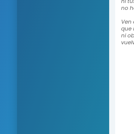
ni t
no h
Ven 
que 
ni o
vuel