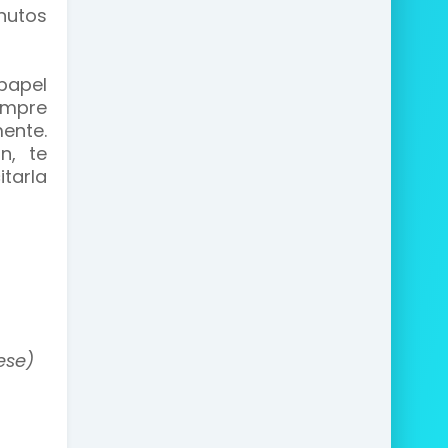
nutos
papel
empre
ente.
n, te
tarla
ese)