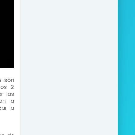
n son
mos 2
r las
on la
zar la