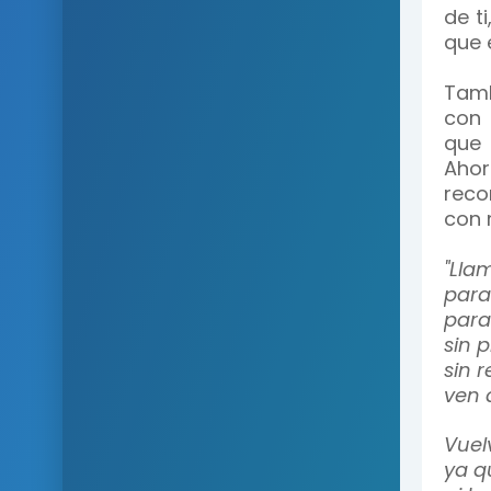
de t
que 
Tamb
con 
que 
Ahor
reco
con 
"Lla
para
para
sin 
sin 
ven 
Vuel
ya q