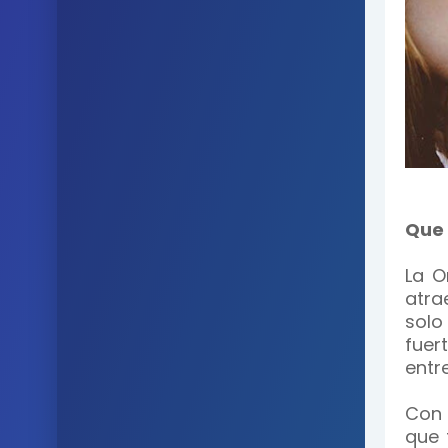
Que 
La O
atra
solo
fuer
entr
Con 
que 