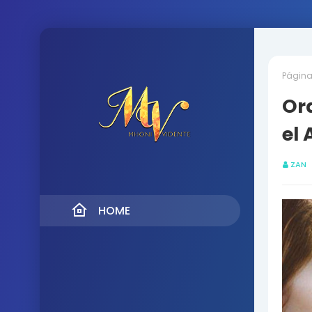
Página 
Or
el
ZAN
HOME