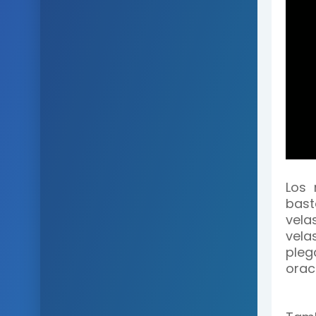
Los 
bast
vela
vela
plega
orac