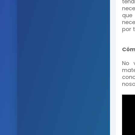
ten
nece
que 
nece
por 
Cómo
No v
mate
cono
noso