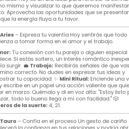
no mismo y visualizar lo que queremos manifestar
o. Aprovecha las oportunidades que se presentan
que la energía fluya a tu favor.
Aries
– Expresa tu valentía Hoy sentirás que todo
enza a tomar forma en el amor y el trabajo.
mor:
Tu conexión con tu pareja o alguien especial
alece. Si estás soltero, un interés romántico inesp
a surgir. 💼
Trabajo:
Recibirás señales de que vas
amino correcto. No dudes en expresar tus ideas y
strar tu capacidad. ✨
Mini Ritual:
Enciende una v
 y escribe en un papel una acción valiente que qui
r en marzo. Quémalo y di en voz alta: "Estoy listo
zar, todo lo bueno llega a mí con facilidad." 🎲
ros de la suerte:
4, 21.
 Tauro
– Confía en el proceso Un gesto de cariño
alecerá la confianza en tus relaciones y podría abr