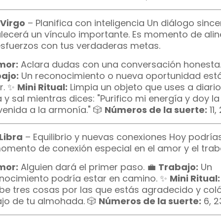
Virgo
– Planifica con inteligencia Un diálogo since
alecerá un vínculo importante. Es momento de alin
esfuerzos con tus verdaderas metas.
mor:
Aclara dudas con una conversación honesta.
ajo:
Un reconocimiento o nueva oportunidad est
r. ✨
Mini Ritual:
Limpia un objeto que uses a diari
 y sal mientras dices: "Purifico mi energía y doy la
venida a la armonía." 🎲
Números de la suerte:
11, 
Libra
– Equilibrio y nuevas conexiones Hoy podrías 
omento de conexión especial en el amor y el trab
mor:
Alguien dará el primer paso. 💼
Trabajo:
Un
nocimiento podría estar en camino. ✨
Mini Ritual:
ibe tres cosas por las que estás agradecido y col
jo de tu almohada. 🎲
Números de la suerte:
6, 2