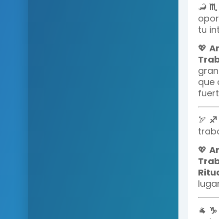
🦂
♏ 
opor
tu in
💖
A
Trab
gran
que 
fuert
🏹
♐ 
trab
💖
A
Trab
Ritua
lugar
🐐
♑ 