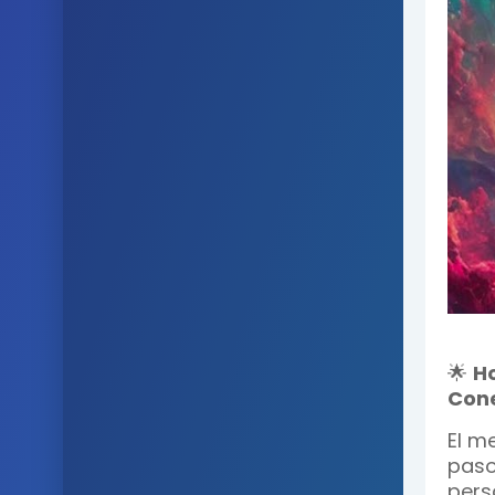
🌟
Ho
Cone
El m
paso
pers