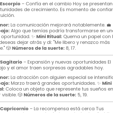
Escorpio
– Confía en el cambio Hoy se presentan
tunidades de crecimiento. Es momento de confiar
tuición.
mor:
La comunicación mejorará notablemente. 💼
ajo:
Algo que temías podría transformarse en un
 oportunidad. ✨
Mini Ritual:
Quema un papel con 
deseas dejar atrás y di: "Me libero y renazco más
e." 🎲
Números de la suerte:
8, 17.
Sagitario
– Expansión y nuevas oportunidades El
ajo y el amor traen sorpresas agradables hoy.
mor:
La atracción con alguien especial se intensific
ajo:
Marzo traerá grandes oportunidades. ✨
Mini
l:
Coloca un objeto que represente tus sueños en
 visible. 🎲
Números de la suerte:
5, 19.
Capricornio
– La recompensa está cerca Tus