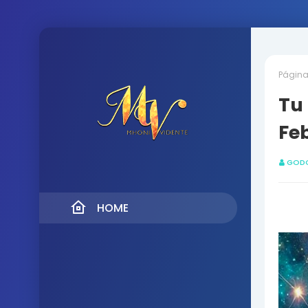
Página 
Tu
Fe
GOD
HOME