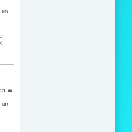
 en
a
lo
a. 💼
 un