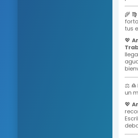
🌾
♍ 
fort
tus 
💖
A
Trab
llega
agua
bien
⚖️
♎ 
un m
💖
A
reco
Escr
deba