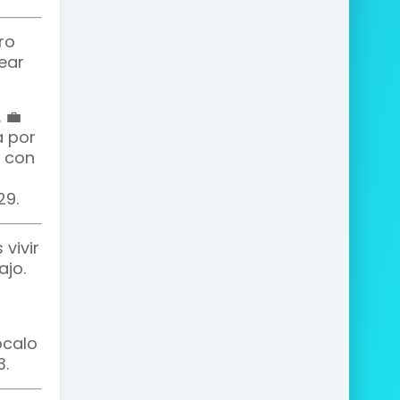
ro
ear
 💼
á por
o con
29.
vivir
ajo.
ócalo
3.