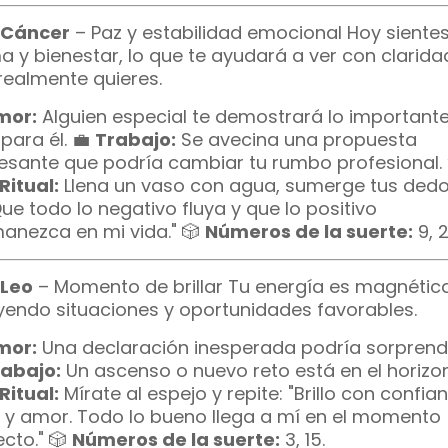
 Cáncer
– Paz y estabilidad emocional Hoy siente
a y bienestar, lo que te ayudará a ver con clarida
realmente quieres.
mor:
Alguien especial te demostrará lo important
para él. 💼
Trabajo:
Se avecina una propuesta
resante que podría cambiar tu rumbo profesional.
Ritual:
Llena un vaso con agua, sumerge tus dedo
Que todo lo negativo fluya y que lo positivo
anezca en mi vida." 🎲
Números de la suerte:
9, 2
 Leo
– Momento de brillar Tu energía es magnética
yendo situaciones y oportunidades favorables.
mor:
Una declaración inesperada podría sorprend
abajo:
Un ascenso o nuevo reto está en el horizon
Ritual:
Mírate al espejo y repite: "Brillo con confian
o y amor. Todo lo bueno llega a mí en el momento
ecto." 🎲
Números de la suerte:
3, 15.