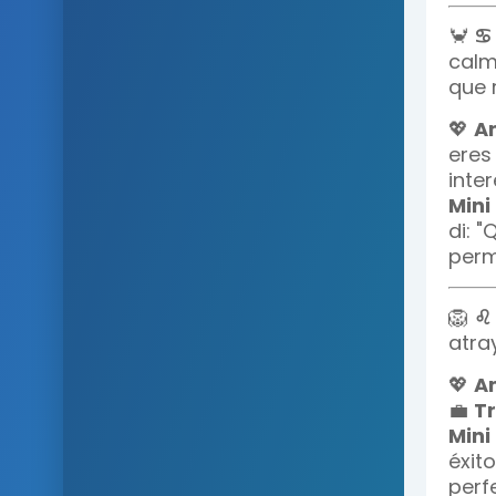
🦀
♋
calm
que 
💖
A
eres 
inte
Mini 
di: "
perm
🦁
♌
atra
💖
A
💼
Tr
Mini 
éxit
perf