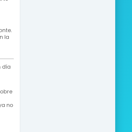
onte.
n la
 día
sobre
a
ya no