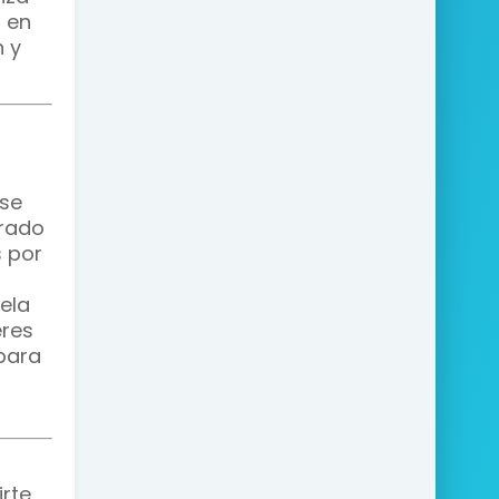
 en
 y
 se
erado
 por
ela
eres
 para
irte