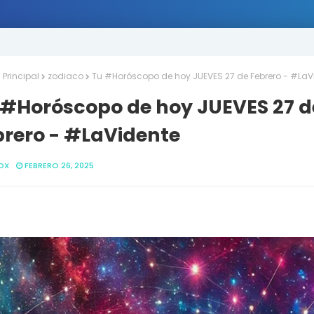
Principal
zodiaco
Tu #Horóscopo de hoy JUEVES 27 de Febrero - #LaV
 #Horóscopo de hoy JUEVES 27 d
brero - #LaVidente
OX
FEBRERO 26, 2025