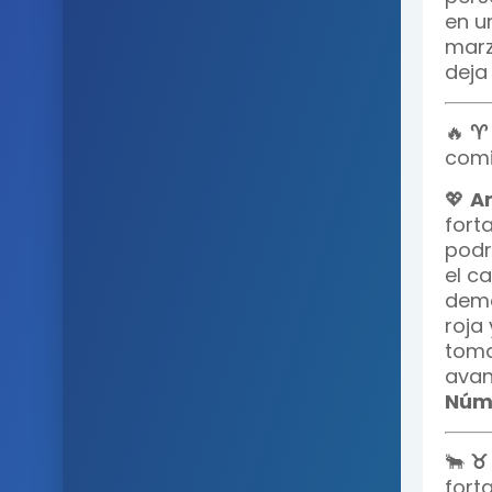
en u
marz
deja 
🔥
♈ 
comi
💖
A
fort
podrí
el c
demo
roja
toma
avan
Núme
🐂
♉
fort