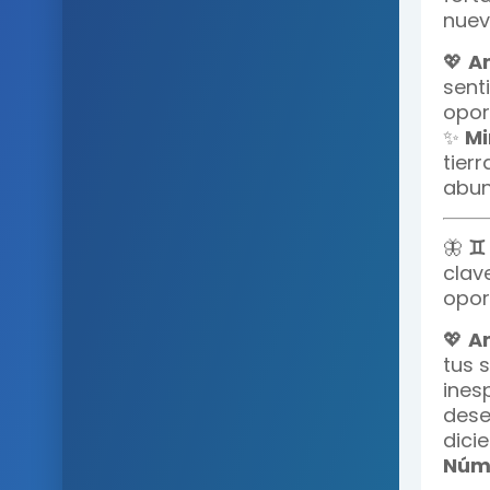
nuev
💖
A
sent
opor
✨
Mi
tier
abun
🦋
♊
clav
opor
💖
A
tus 
ines
dese
dicie
Núme