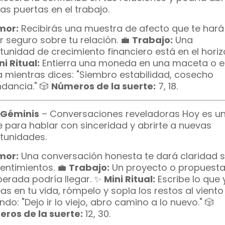
as puertas en el trabajo.
mor:
Recibirás una muestra de afecto que te hará
ir seguro sobre tu relación. 💼
Trabajo:
Una
tunidad de crecimiento financiero está en el horiz
ni Ritual:
Entierra una moneda en una maceta o e
ra mientras dices: "Siembro estabilidad, cosecho
dancia." 🎲
Números de la suerte:
7, 18.
 Géminis
– Conversaciones reveladoras Hoy es un
e para hablar con sinceridad y abrirte a nuevas
tunidades.
mor:
Una conversación honesta te dará claridad 
sentimientos. 💼
Trabajo:
Un proyecto o propuest
perada podría llegar. ✨
Mini Ritual:
Escribe lo que 
as en tu vida, rómpelo y sopla los restos al viento
ndo: "Dejo ir lo viejo, abro camino a lo nuevo." 🎲
ros de la suerte:
12, 30.