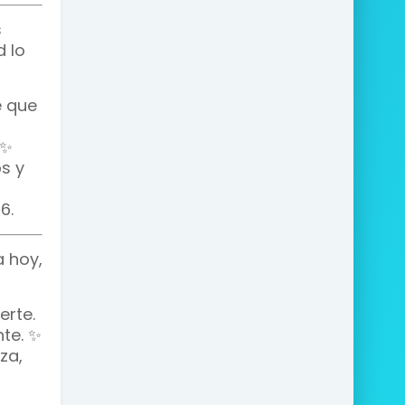
s
d lo
e que
 ✨
s y
6.
 hoy,
erte.
te. ✨
za,