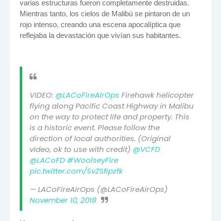
varias estructuras fueron completamente destruidas.
Mientras tanto, los cielos de Malibú se pintaron de un
rojo intenso, creando una escena apocalíptica que
reflejaba la devastación que vivían sus habitantes.
VIDEO:
@LACoFireAirOps
Firehawk helicopter
flying along Pacific Coast Highway in Malibu
on the way to protect life and property. This
is a historic event. Please follow the
direction of local authorities. (Original
video, ok to use with credit)
@VCFD
@LACoFD
#WoolseyFire
pic.twitter.com/SvZSfipzfk
— LACoFireAirOps (@LACoFireAirOps)
November 10, 2018