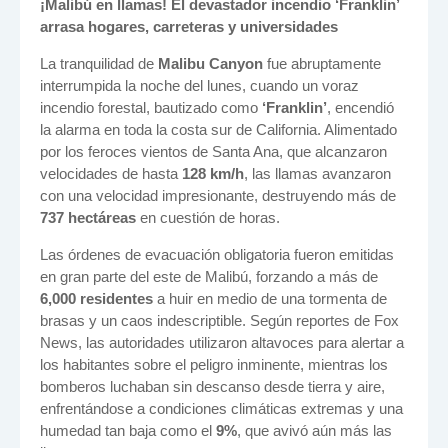
¡Malibú en llamas! El devastador incendio ‘Franklin’
arrasa hogares, carreteras y universidades
La tranquilidad de
Malibu Canyon
fue abruptamente
interrumpida la noche del lunes, cuando un voraz
incendio forestal, bautizado como
‘Franklin’
, encendió
la alarma en toda la costa sur de California. Alimentado
por los feroces vientos de Santa Ana, que alcanzaron
velocidades de hasta
128 km/h
, las llamas avanzaron
con una velocidad impresionante, destruyendo más de
737 hectáreas
en cuestión de horas.
Las órdenes de evacuación obligatoria fueron emitidas
en gran parte del este de Malibú, forzando a más de
6,000 residentes
a huir en medio de una tormenta de
brasas y un caos indescriptible. Según reportes de Fox
News, las autoridades utilizaron altavoces para alertar a
los habitantes sobre el peligro inminente, mientras los
bomberos luchaban sin descanso desde tierra y aire,
enfrentándose a condiciones climáticas extremas y una
humedad tan baja como el
9%
, que avivó aún más las