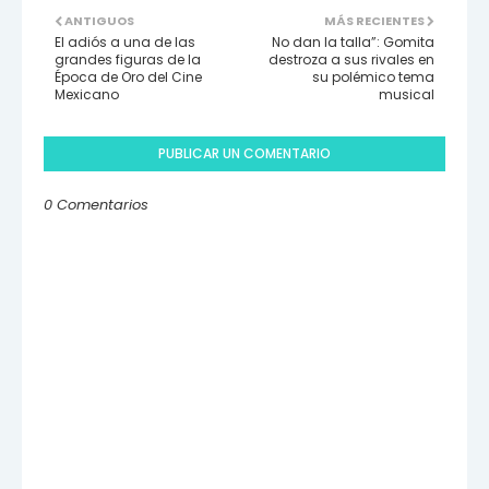
ANTIGUOS
MÁS RECIENTES
El adiós a una de las
No dan la talla”: Gomita
grandes figuras de la
destroza a sus rivales en
Época de Oro del Cine
su polémico tema
Mexicano
musical
PUBLICAR UN COMENTARIO
0 Comentarios