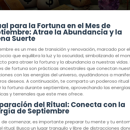
ual para la Fortuna en el Mes de
tiembre: Atrae la Abundancia y la
na Suerte
embre es un mes de transición y renovación, marcado por e
occio que equilibra la luz y la oscuridad, simbolizando el m
cto para atraer la fortuna y la abundancia a nuestras vidas.
les de fortuna son prácticas ancestrales que conectan nues
ciones con las energías del universo, ayudándonos a manife
ros deseos. A continuación, te comparto un poderoso ritual
r la fortuna durante septiembre, aprovechando las energía
cas y terrenales que este mes ofrece.
paración del Ritual: Conecta con la
rgía de Septiembre
 de comenzar, es importante preparar tu mente y tu entor
l ritual. Busca un lugar tranquilo y libre de distracciones do