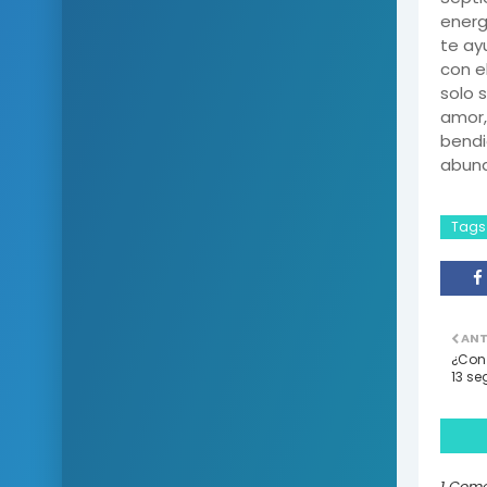
energ
te ay
con e
solo 
amor, 
bendi
abund
Tags
ANT
¿Con 
13 se
1 Come