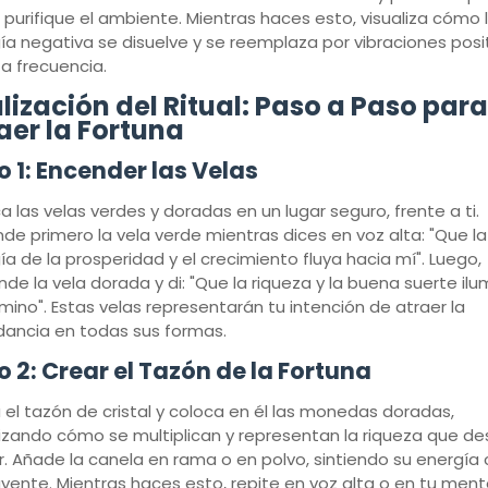
purifique el ambiente. Mientras haces esto, visualiza cómo 
ía negativa se disuelve y se reemplaza por vibraciones posit
ta frecuencia.
lización del Ritual: Paso a Paso para
aer la Fortuna
 1: Encender las Velas
a las velas verdes y doradas en un lugar seguro, frente a ti.
nde primero la vela verde mientras dices en voz alta: "Que la
ía de la prosperidad y el crecimiento fluya hacia mí". Luego,
nde la vela dorada y di: "Que la riqueza y la buena suerte ilu
mino". Estas velas representarán tu intención de atraer la
ancia en todas sus formas.
 2: Crear el Tazón de la Fortuna
el tazón de cristal y coloca en él las monedas doradas,
lizando cómo se multiplican y representan la riqueza que d
r. Añade la canela en rama o en polvo, sintiendo su energía 
ayente. Mientras haces esto, repite en voz alta o en tu mente