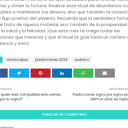
ías y atraer la fortuna. Realizar este ritual de abundancia no
udará a manifestar tus deseos, sino que también te conect
l flujo positivo del universo. Recuerda que la verdadera fort
se trata de riqueza material, sino también de la prosperidad 
la salud y la felicidad. ¡Que este mes te traiga todas las
ciones que mereces y que el ritual te guíe hacia un camino
ancia y éxito!
Horoscopos
predicciones 2024
zodiaco
IGUOS
MÁS RECIE
quién eres compatible este viernes
Predicciones signo por signo pa
gún tu signo?
últimos días de Sept
PUBLICAR UN COMENTARIO
ntarios