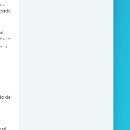
 de
ocado.
el
éxito.
ente
ía del
 el