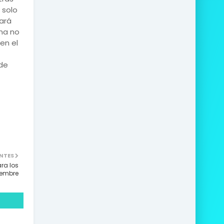
 solo
ará
una no
en el
 de
NTES
ra los
iembre