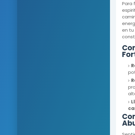
Para 
espir
camin
energ
en tu
const
Con
For
R
pot
R
pro
alt
L
ca
Con
Abu
Septi