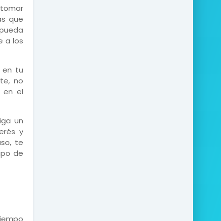
 tomar
as que
 pueda
 a los
 en tu
te, no
 en el
iga un
erés y
so, te
ipo de
tiempo