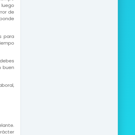
 luego
rror de
sponde
s para
 tiempo
 debes
n buen
boral,
lante.
rácter