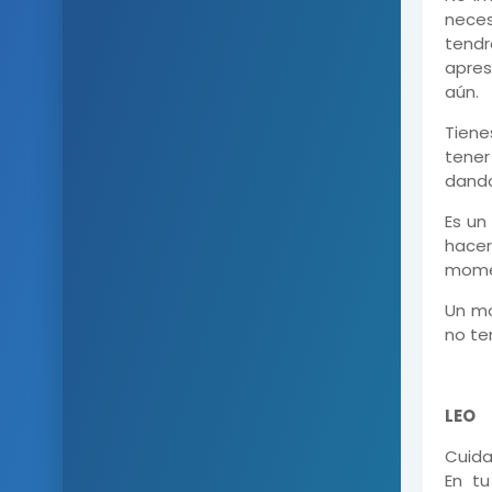
neces
tendr
apres
aún.
Tiene
tener
dando
Es un
hacer
mome
Un mo
no te
LEO
Cuida
En tu