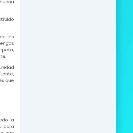
 buena
struido
de los
tengas
arpeta,
te.
unidad
tante,
nes que
iedo a
a para
ea que