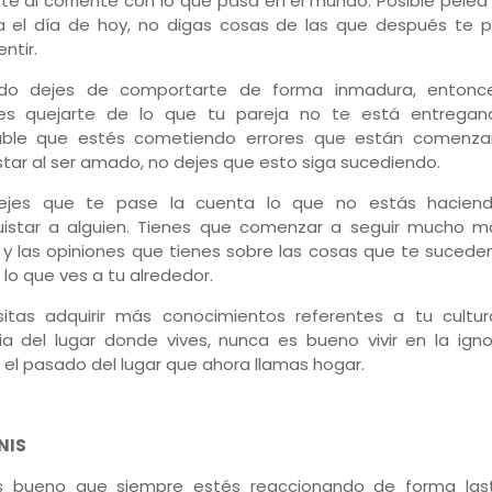
te al corriente con lo que pasa en el mundo. Posible pelea
a el día de hoy, no digas cosas de las que después te 
ntir.
do dejes de comportarte de forma inmadura, entonc
es quejarte de lo que tu pareja no te está entregan
able que estés cometiendo errores que están comenz
tar al ser amado, no dejes que esto siga sucediendo.
ejes que te pase la cuenta lo que no estás hacien
istar a alguien. Tienes que comenzar a seguir mucho m
 y las opiniones que tienes sobre las cosas que te sucede
 lo que ves a tu alrededor.
itas adquirir más conocimientos referentes a tu cultur
ria del lugar donde vives, nunca es bueno vivir en la ign
 el pasado del lugar que ahora llamas hogar.
NIS
s bueno que siempre estés reaccionando de forma las