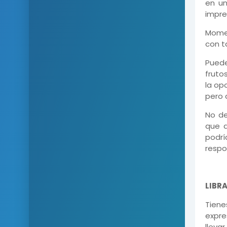
en un
impre
Momen
con t
Puede
fruto
la op
pero 
No de
que a
podrí
respo
LIBR
Tien
expre
lleva