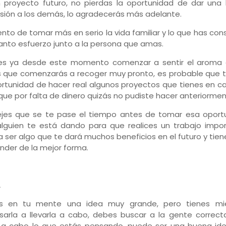
 proyecto futuro, no pierdas la oportunidad de dar una
sión a los demás, lo agradecerás más adelante.
to de tomar más en serio la vida familiar y lo que has con
anto esfuerzo junto a la persona que amas.
s ya desde este momento comenzar a sentir el aroma 
s que comenzarás a recoger muy pronto, es probable que 
ortunidad de hacer real algunos proyectos que tienes en c
que por falta de dinero quizás no pudiste hacer anteriormen
jes que se te pase el tiempo antes de tomar esa oport
lguien te está dando para que realices un trabajo impor
a ser algo que te dará muchos beneficios en el futuro y tie
nder de la mejor forma.
A
es en tu mente una idea muy grande, pero tienes m
sarla a llevarla a cabo, debes buscar a la gente correct
r a cabo lo que estás pensando, puede ser una buena id