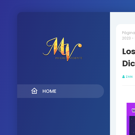
Página 
2023 -
Los
Dic
ZAN
HOME