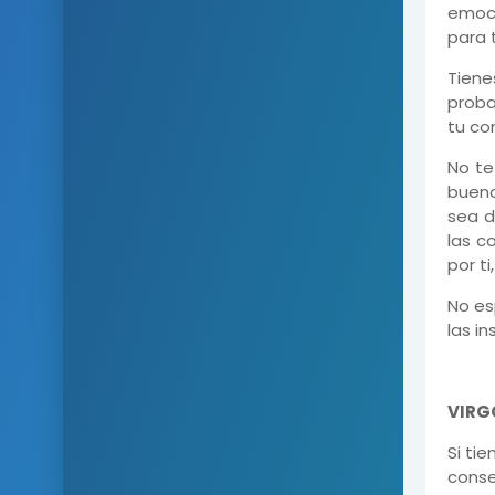
emoci
para 
Tiene
proba
tu cor
No te
bueno
sea d
las c
por ti
No es
las i
VIRG
Si ti
conse