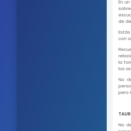
En un
sobre
escuc
de de
Estás
con a
Recu
relac
la fo
los a
No de
perso
pero 
TAUR
No de