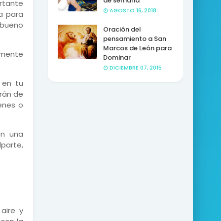
de semana
rtante
AGOSTO 16, 2018
a para
 bueno
Oración del
pensamiento a San
Marcos de León para
lmente
Dominar
DICIEMBRE 07, 2015
 en tu
erán de
enes o
on una
parte,
aire y