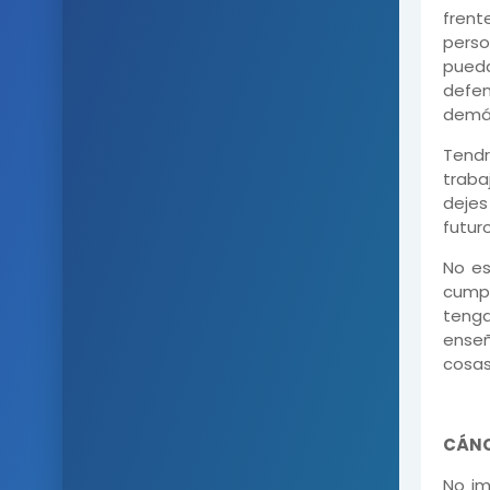
frent
perso
pueda
defen
demá
Tendr
traba
dejes
futuro
No es
cumpl
tenga
enseñ
cosas
CÁN
No im