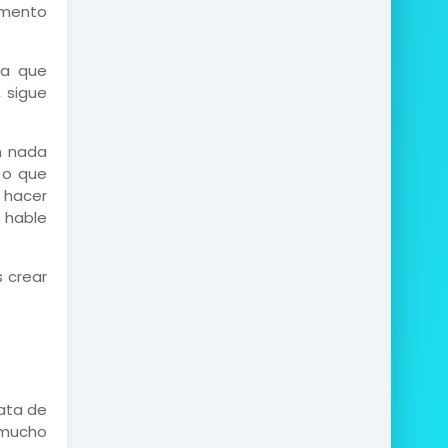
omento
ya que
 sigue
n nada
 o que
 hacer
 hable
s crear
rata de
 mucho