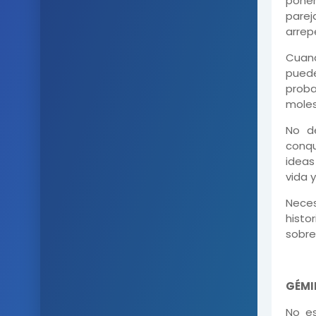
poner
parej
arrepe
Cuan
pued
prob
moles
No d
conqu
ideas
vida y
Neces
histo
sobre
GÉMI
No e