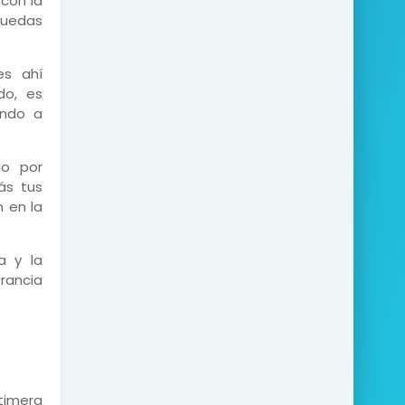
 con la
puedas
es ahí
do, es
ando a
do por
ás tus
n en la
a y la
orancia
timera