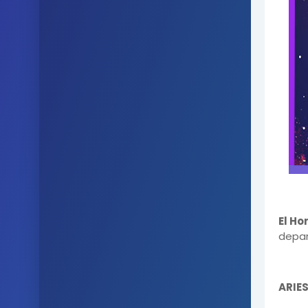
El Ho
depar
ARIE