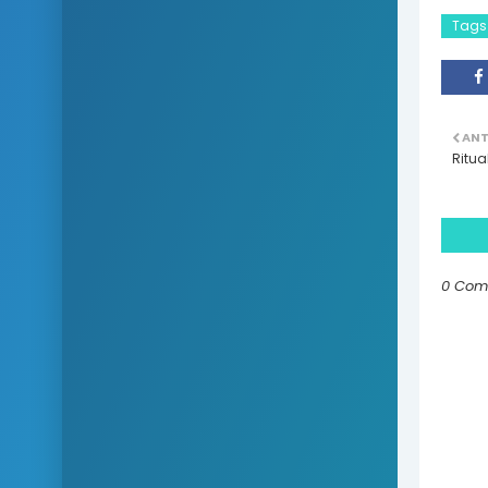
Tags
ANT
Ritua
0 Com