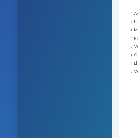
A
P
M
P
V
C
E
V