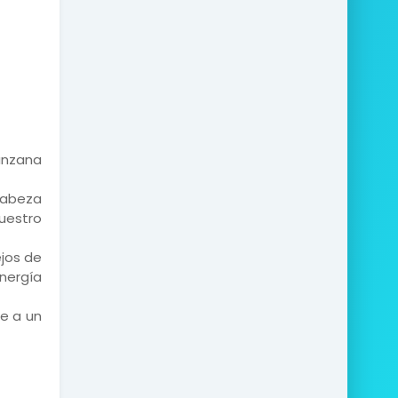
anzana
 cabeza
uestro
ejos de
nergía
he a un