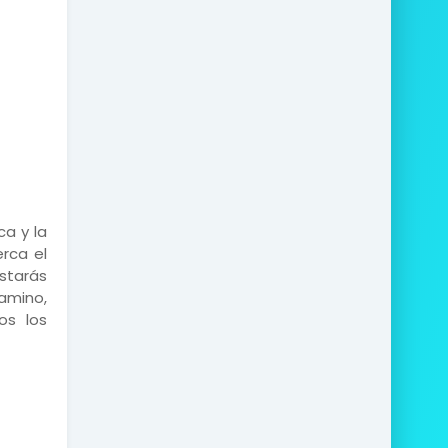
ca y la
rca el
starás
amino,
os los