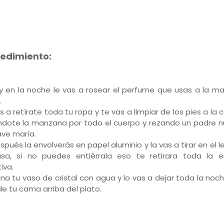
edimiento:
oy en la noche le vas a rosear el perfume que usas a la m
.
as a retírate toda tu ropa y te vas a limpiar de los pies a la
dote la manzana por todo el cuerpo y rezando un padre n
ave maría.
spués la envolverás en papel aluminio y la vas a tirar en el l
sa, si no puedes entiérrala eso te retirara toda la e
iva.
lena tu vaso de cristal con agua y lo vas a dejar toda la noc
de tu cama arriba del plato.