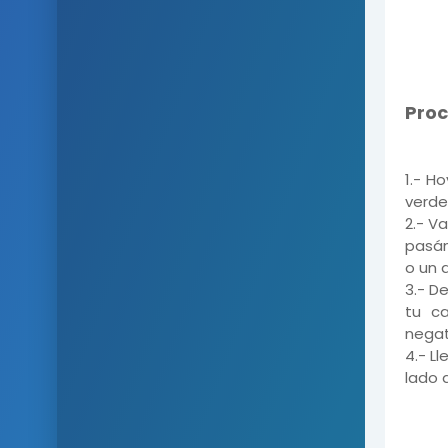
Proc
1.- H
verde
2.- V
pasán
o un 
3.- De
tu ca
negat
4.- L
lado 