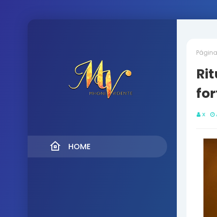
Página 
Ri
for
X
HOME