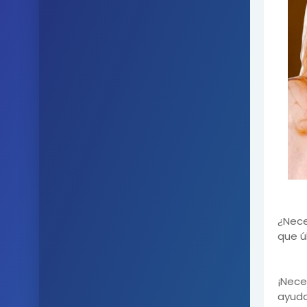
¿Nece
que ú
¡Nece
ayud