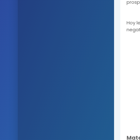
prosp
Hoy l
negat
Mate