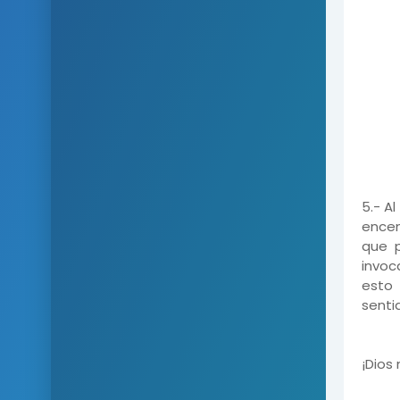
5.- A
encen
que p
invoc
esto 
senti
¡Dios