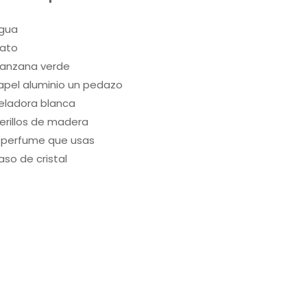
gua
lato
anzana verde
apel aluminio un pedazo
eladora blanca
erillos de madera
l perfume que usas
aso de cristal