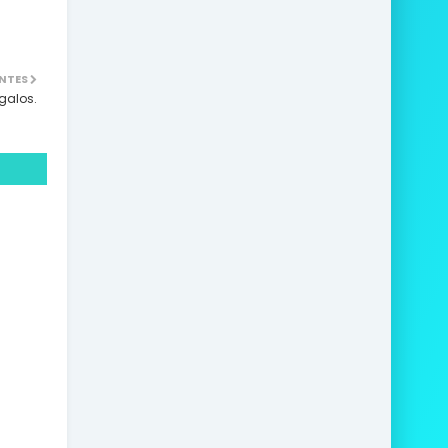
NTES
galos.