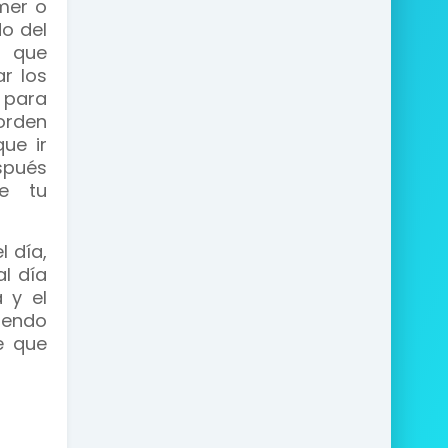
mer o
do del
a que
r los
 para
orden
ue ir
espués
de tu
 día,
l día
a y el
iendo
e que