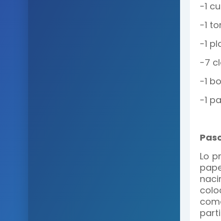
-1 c
-1 to
-1 p
-7 c
-1 b
-1 p
Pas
Lo p
pap
naci
col
come
part