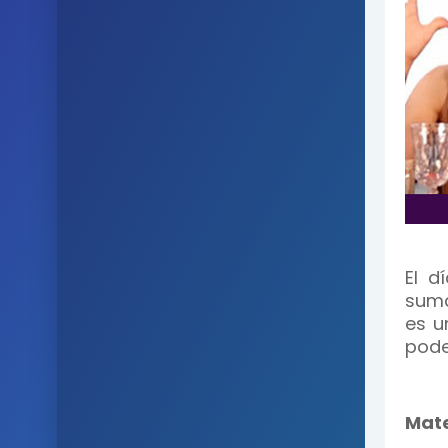
El d
suma
es u
pode
Mate