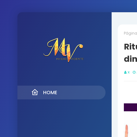
Página 
Rit
din
X
HOME