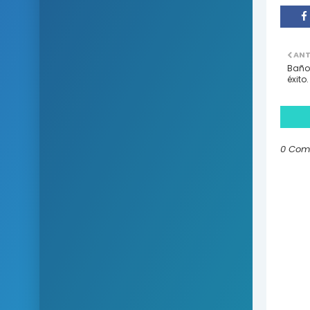
ANT
Baño 
éxito.
0 Com