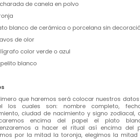
ucharada de canela en polvo
ronja
lato blanco de cerámica o porcelana sin decoraci
lavos de olor
olígrafo color verde o azul
apelito blanco
os
rimero que haremos será colocar nuestros datos 
el los cuales son: nombre completo, fec
miento, ciudad de nacimiento y signo zodiacal, 
ocaremos encima del papel el plato bla
nzaremos a hacer el ritual así encima del p
imos por la mitad la toronja, elegimos la mitad 