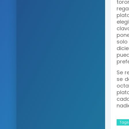
toro
rega
pla
eleg
cla
pone
solo
dici
pue
pref
Se r
se d
octa
plat
cada
nadi
Tags