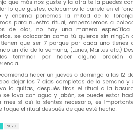
nja que más nos guste y la otra te la puedes co
lar lo que gustes, colocamos la canela en el fon
to y encima ponemos la mitad de la toronj
imos para nuestro ritual, empezaremos a coloca
vos de olor, no hay una manera específica
rlos, se colocarán como tú quieras sin ningún 
 tienen que ser 7 porque por cada uno tienes q
endo un día de la semana, (Lunes, Martes etc.) D
des terminar por hacer alguna oración 
erencia.
ecomienda hacer un jueves o domingo a las 12 del
ebe dejar los 7 días completos de la semana y a
vo lo quitas, después tiras el ritual a la basur
o se lava con agua y jabón, se puede estar hac
 mes si así lo sientes necesario, es important
e toque el ritual después de que esté hecho.
2023