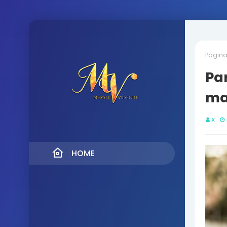
Página 
Par
ma
X
HOME