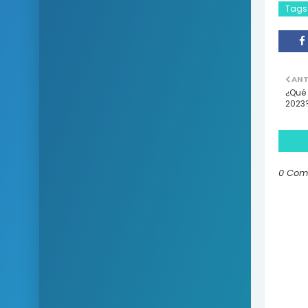
Tags
ANT
¿Qué 
2023
0 Com