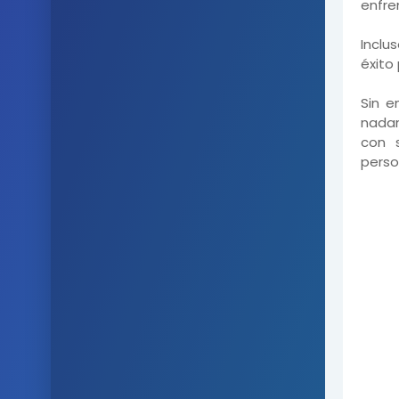
enfre
Inclu
éxito
Sin e
nadan
con s
perso