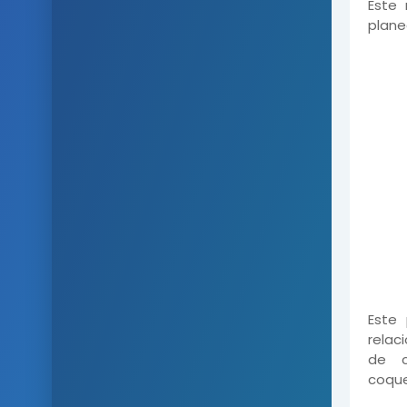
Este 
plane
Este
relac
de c
coque