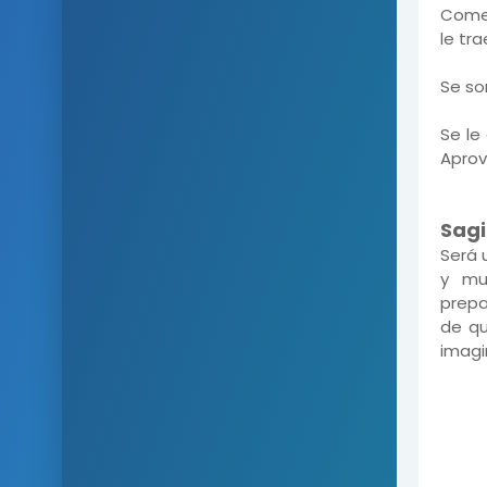
Comen
le tr
Se so
Se le
Aprov
Sagi
Será 
y mu
prepa
de qu
imagi