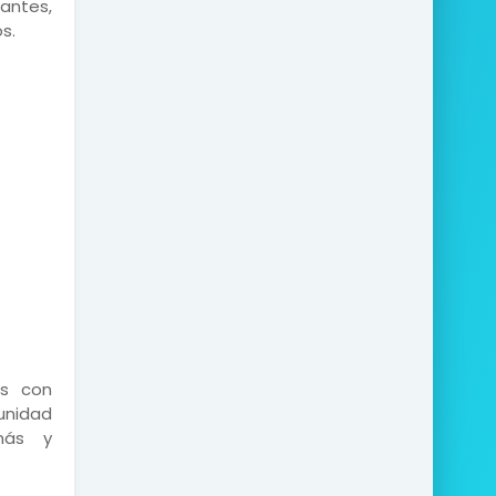
antes,
s.
as con
tunidad
más y