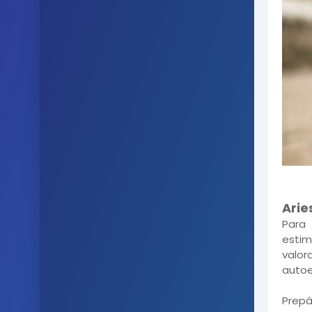
Arie
Para
esti
valor
autoe
Prepá