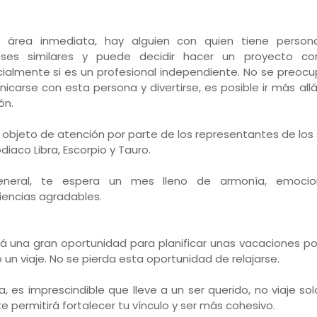
 área inmediata, hay alguien con quien tiene person
eses similares y puede decidir hacer un proyecto con
ialmente si es un profesional independiente. No se preocu
icarse con esta persona y divertirse, es posible ir más all
ón.
 objeto de atención por parte de los representantes de los
diaco Libra, Escorpio y Tauro.
eneral, te espera un mes lleno de armonía, emoci
iencias agradables.
á una gran oportunidad para planificar unas vacaciones po
o un viaje. No se pierda esta oportunidad de relajarse.
ja, es imprescindible que lleve a un ser querido, no viaje sol
te permitirá fortalecer tu vínculo y ser más cohesivo.