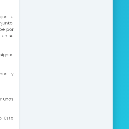
ajes e
junto,
pe por
á en su
 signos
ones y
r unos
o. Este