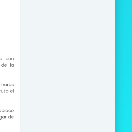
de con
 de la
 harás
ruta el
odiaco
ugar de