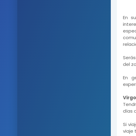
En su
inter
espec
comun
relaci
Serás
del zo
En g
exper
Virgo
Tendr
días 
Si via
viaje 