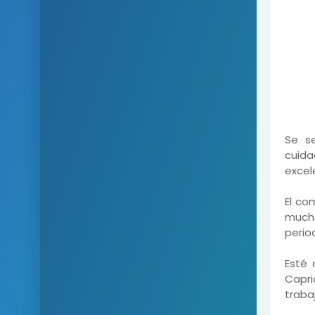
Se se
cuida
excel
El co
mucho
perio
Esté 
Capri
traba