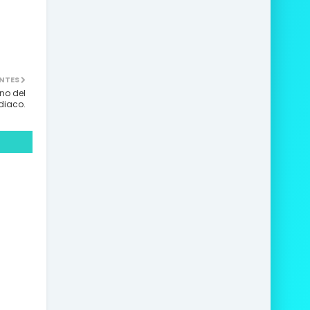
NTES
no del
diaco.