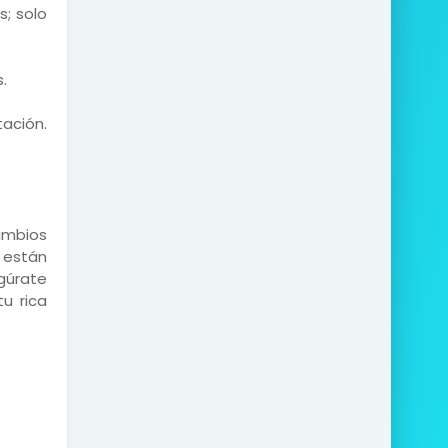
; solo
.
ación.
ambios
 están
egúrate
u rica