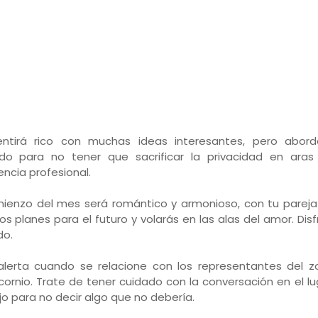
ntirá rico con muchas ideas interesantes, pero abor
do para no tener que sacrificar la privacidad en aras
encia profesional.
mienzo del mes será romántico y armonioso, con tu pareja
s planes para el futuro y volarás en las alas del amor. Disf
do.
alerta cuando se relacione con los representantes del z
cornio. Trate de tener cuidado con la conversación en el l
jo para no decir algo que no debería.