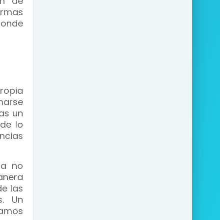
in de
ermas
donde
ropia
marse
bas un
de lo
encias
ta no
manera
e las
s. Un
damos