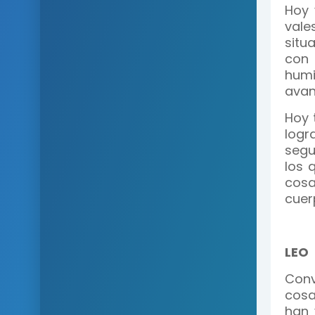
Hoy 
vale
situ
con 
humi
avan
Hoy 
logr
segu
los 
cosa
cuer
LEO
Conv
cosa
han 