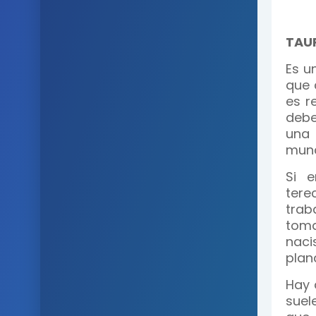
TAU
Es u
que 
es r
debe
una 
mun
Si e
tere
trab
tom
naci
plana
Hay 
suel