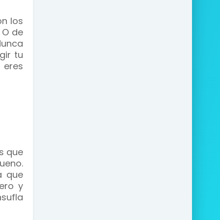
on los
 O de
Nunca
gir tu
 eres
s que
bueno.
a que
ero y
nsufla