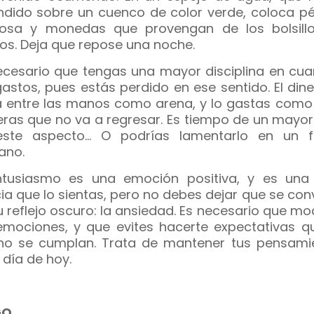
ndido sobre un cuenco de color verde, coloca pé
osa y monedas que provengan de los bolsill
s. Deja que repose una noche.
ecesario que tengas una mayor disciplina en cua
gastos, pues estás perdido en ese sentido. El din
a entre las manos como arena, y lo gastas como 
eras que no va a regresar. Es tiempo de un mayor
ste aspecto… O podrías lamentarlo en un f
ano.
ntusiasmo es una emoción positiva, y es una
cia que lo sientas, pero no debes dejar que se con
u reflejo oscuro: la ansiedad. Es necesario que m
emociones, y que evites hacerte expectativas qu
no se cumplan. Trata de mantener tus pensami
 día de hoy.
GO