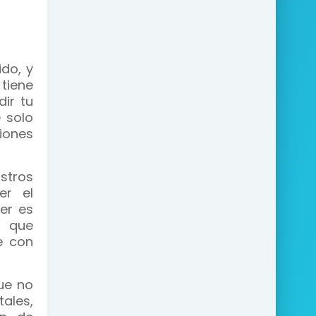
do, y
tiene
ir tu
 solo
iones
stros
er el
er es
n que
e con
ue no
tales,