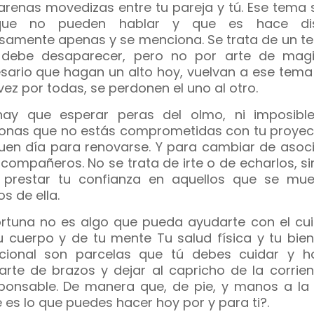
arenas movedizas entre tu pareja y tú. Ese tema 
que no pueden hablar y que es hace dis
osamente apenas y se menciona. Se trata de un te
debe desaparecer, pero no por arte de magi
sario que hagan un alto hoy, vuelvan a ese tema 
vez por todas, se perdonen el uno al otro.
ay que esperar peras del olmo, ni imposibl
onas que no estás comprometidas con tu proyect
uen día para renovarse. Y para cambiar de asoc
 compañeros. No se trata de irte o de echarlos, s
 prestar tu confianza en aquellos que se mue
s de ella.
ortuna no es algo que pueda ayudarte con el cu
u cuerpo y de tu mente Tu salud física y tu bien
ional son parcelas que tú debes cuidar y ho
arte de brazos y dejar al capricho de la corrien
sponsable. De manera que, de pie, y manos a la 
 es lo que puedes hacer hoy por y para ti?.