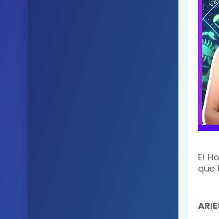
El H
que 
ARIE