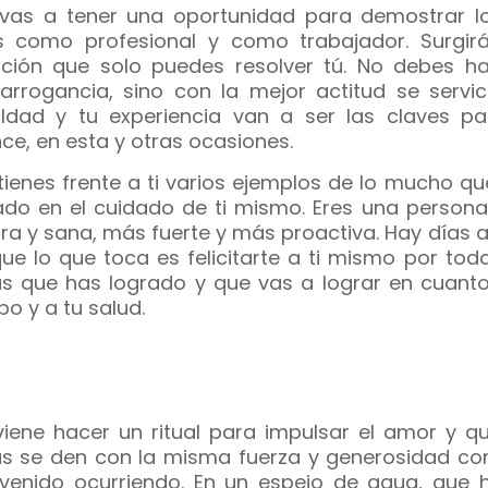
vas a tener una oportunidad para demostrar l
s como profesional y como trabajador. Surgir
ación que solo puedes resolver tú. No debes ha
arrogancia, sino con la mejor actitud se servici
ldad y tu experiencia van a ser las claves pa
ce, en esta y otras ocasiones.
tienes frente a ti varios ejemplos de lo mucho q
ado en el cuidado de ti mismo. Eres una person
ra y sana, más fuerte y más proactiva. Hay días a
que lo que toca es felicitarte a ti mismo por tod
s que has logrado y que vas a lograr en cuanto
po y a tu salud.
iene hacer un ritual para impulsar el amor y qu
s se den con la misma fuerza y generosidad co
venido ocurriendo. En un espejo de agua, que 