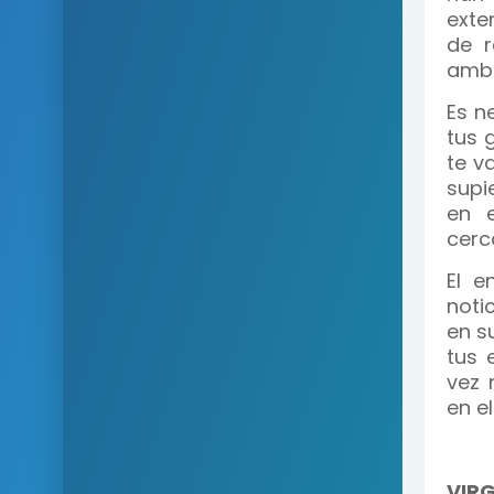
exte
de r
ambo
Es n
tus 
te v
supi
en e
cerc
El e
noti
en s
tus 
vez 
en el
VIR