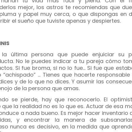
harían tu vida más fácil y plena. Con el f
derlos mejor, los astros te recomiendas que du
pluma y papel muy cerca, o que dispongas en 
ribir el sueño que tuviste apenas y despiertes.
NIS
 la última persona que puede enjuiciar su p
ucta. No le puedes indicar a tu pareja cómo to
actos. Si fue broma, si no lo fue… Si fue que esta
 “achispado” … Tienes que hacerte responsable 
dices y de lo que no dices. Y asumir las consecu
 enojo de la persona que amas.
do se pierde, hay que reconocerlo. El optimis
e que la realidad no es lo que es. Actuar de esa 
onduce a nada bueno. Es mejor hacer inventario d
idas, y encontrar la manera de subsanarla
aso nunca es decisivo, en la medida que apren