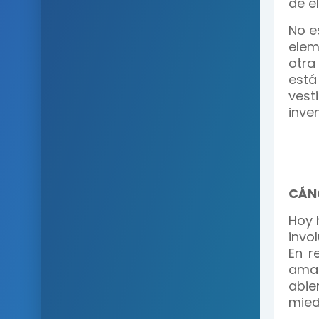
de el
No e
elem
otra
está
vest
inven
CÁN
Hoy 
invo
En r
amas
abie
mied