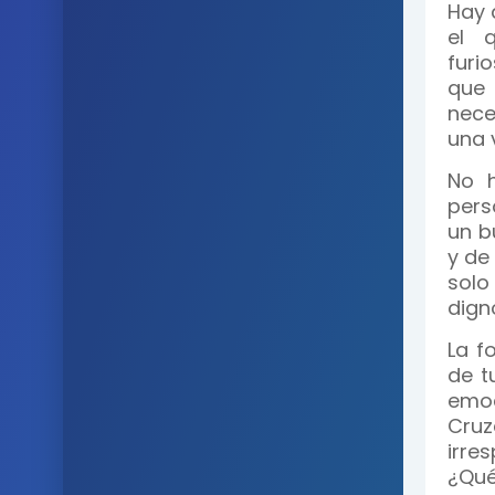
Hay 
el 
furi
que 
nece
una 
No h
pers
un b
y de
solo
digno
La f
de t
emoc
Cruz
irre
¿Qué