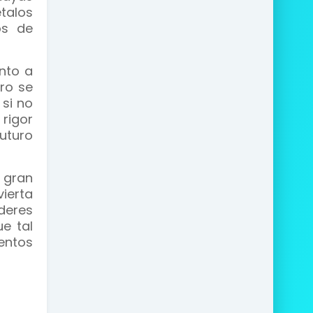
talos
os de
nto a
ero se
si no
 rigor
uturo
 gran
vierta
oderes
e tal
entos