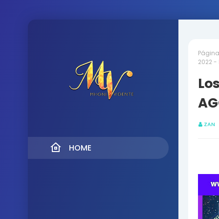
Página 
2022 -
Los
AG
ZAN
HOME