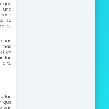
o que
á una
cerlo
o. La
ra tu
ue has
a más
sí, en
as las
 a tu
e las
n que
hayas