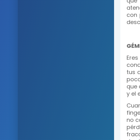
que 
aten
con 
desc
GÉMI
Eres
cond
tus 
poco
que 
y el
Cuan
fing
no c
pérd
frac