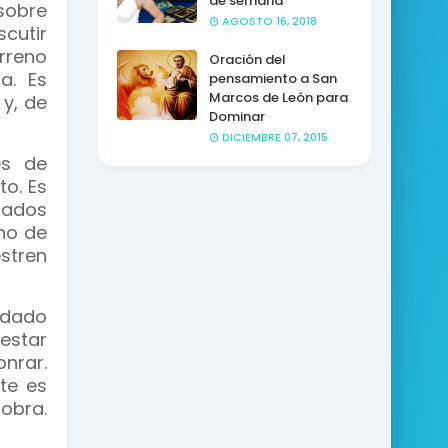
de semana
sobre
AGOSTO 16, 2018
cutir
rreno
Oración del
a. Es
pensamiento a San
Marcos de León para
y, de
Dominar
DICIEMBRE 07, 2015
es de
o. Es
iados
ino de
stren
idado
estar
nrar.
te es
obra.