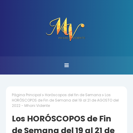
Página Principal
Horóscopos del fin de Semana
Los
HORÓSCOPOS de Fin de Semana del 19 al 21 de AGOSTO del
2022 - Mhoni Vidente
Los HORÓSCOPOS de Fin
de Semana del 19 al 21 de