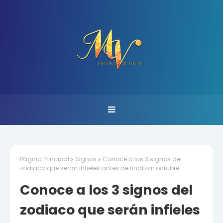
Página Principal
Signos
Conoce a los 3 signos del
zodiaco que serán infieles antes de finalizar octubre
Conoce a los 3 signos del
zodiaco que serán infieles