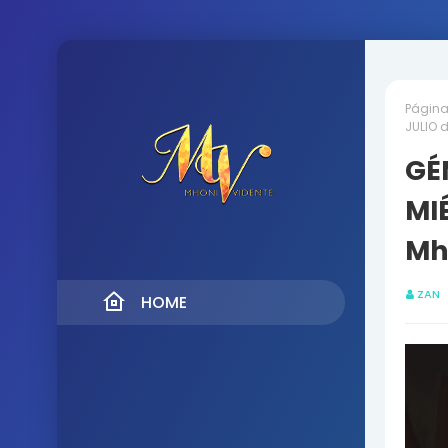
Página 
JULIO d
GÉM
MIÉ
Mh
ZAN
HOME