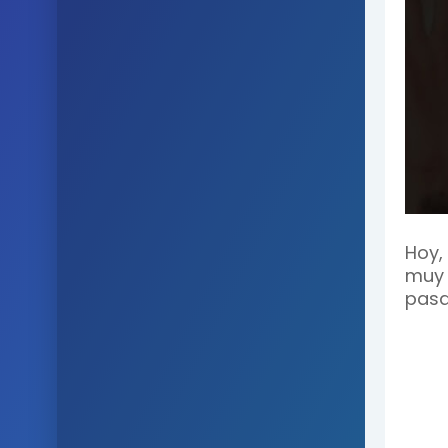
Hoy,
muy 
pasa