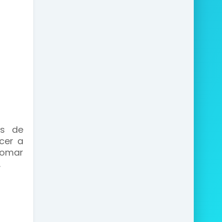
as de
cer a
tomar
.