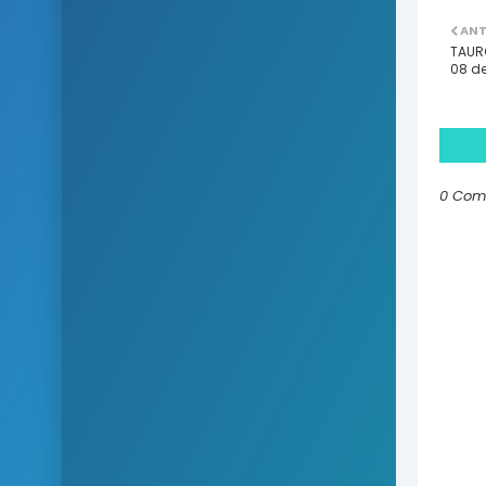
ANT
TAURO
08 de
0 Com