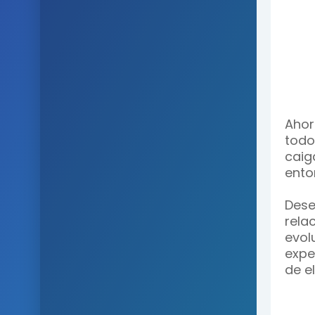
Ahor
todo
caig
ento
Dese
rel
evo
expe
de el