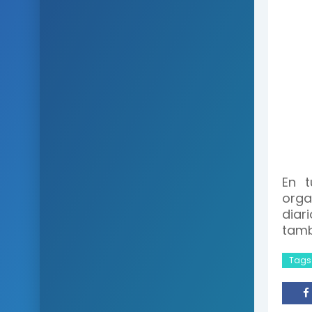
En t
orga
diar
tambi
Tags