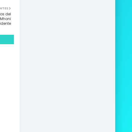
NTES
os del
 Mhoni
idente