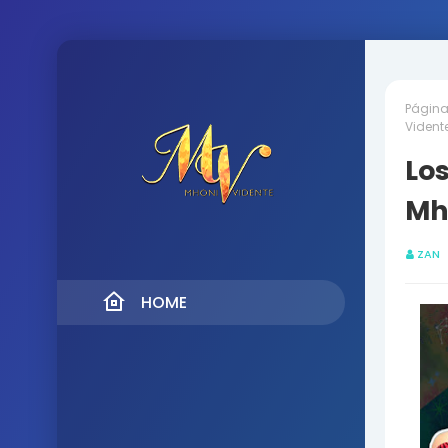
Página 
Vident
Lo
Mh
ZAN
HOME