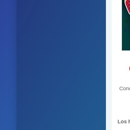
Cono
Los 