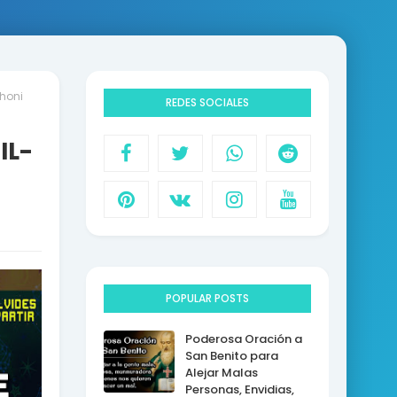
honi
REDES SOCIALES
IL-
POPULAR POSTS
Poderosa Oración a
San Benito para
Alejar Malas
Personas, Envidias,