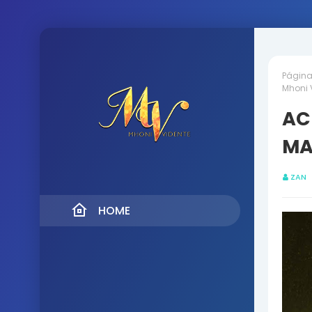
Página 
Mhoni 
AC
MA
ZAN
HOME