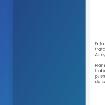
Enfr
trat
Arre
Plan
trab
pues
de s