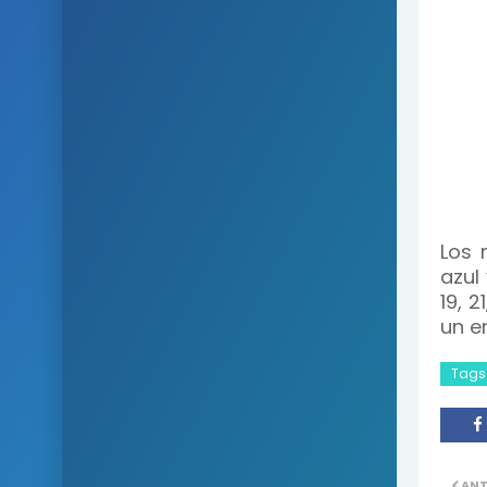
Los 
azul
19, 2
un e
Tags
ANT