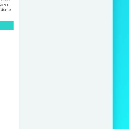
ARZO -
idente