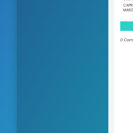
CAPR
MARZ
0 Com