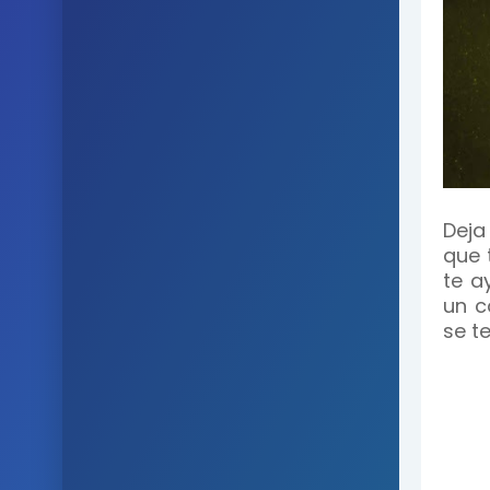
Deja
que 
te a
un c
se te