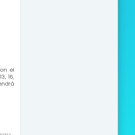
on el
3, 16,
vendrá
NTES