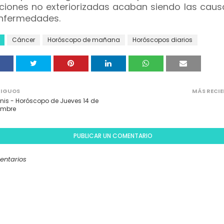
iones no exteriorizadas acaban siendo las caus
nfermedades.
Cáncer
Horóscopo de mañana
Horóscopos diarios
IGUOS
MÁS RECIE
is - Horóscopo de Jueves 14 de
embre
PUBLICAR UN COMENTARIO
entarios