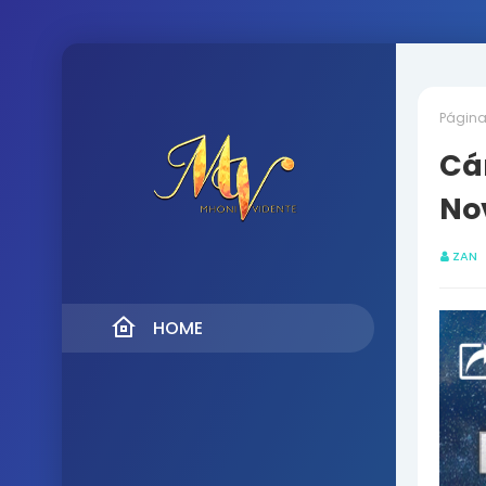
Página 
Cá
No
ZAN
HOME