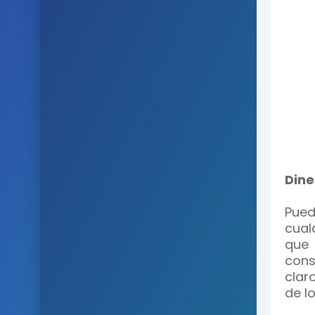
Dine
Pued
cual
que
cons
clar
de l