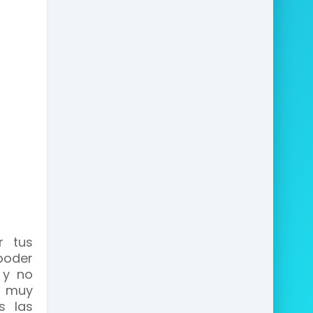
r tus
poder
 y no
s muy
s las