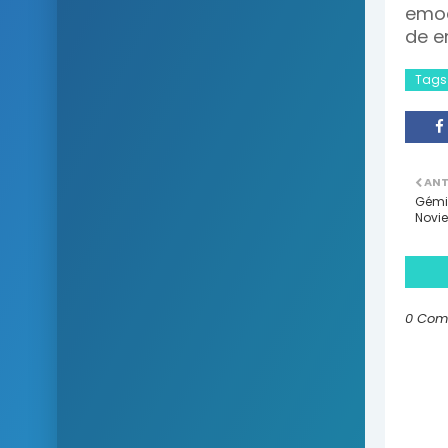
emoc
de e
Tags
ANT
Gémin
Novi
0 Com