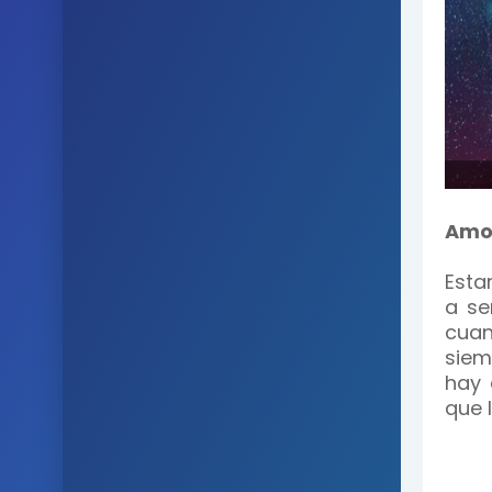
Amo
Esta
a se
cua
siem
hay 
que 