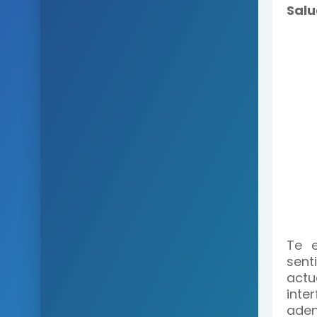
Salu
Te e
sent
actu
inte
aden