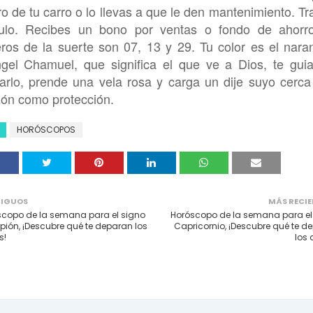
o de tu carro o lo llevas a que le den mantenimiento. Tr
ítulo. Recibes un bono por ventas o fondo de ahorr
os de la suerte son 07, 13 y 29. Tu color es el naran
gel Chamuel, que significa el que ve a Dios, te guia
arlo, prende una vela rosa y carga un dije suyo cerca
ón como protección.
HORÓSCOPOS
IGUOS
MÁS RECIE
copo de la semana para el signo
Horóscopo de la semana para el
pión, ¡Descubre qué te deparan los
Capricornio, ¡Descubre qué te d
s!
los 