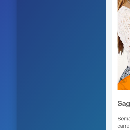
Sag
Sema
carre