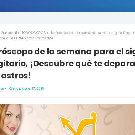
Principal
HORÓSCOPOS
Horóscopo de la semana para el signo Sagitar
bre qué te deparan los astros!
róscopo de la semana para el si
gitario, ¡Descubre qué te depar
 astros!
ERY
DICIEMBRE 17, 2018