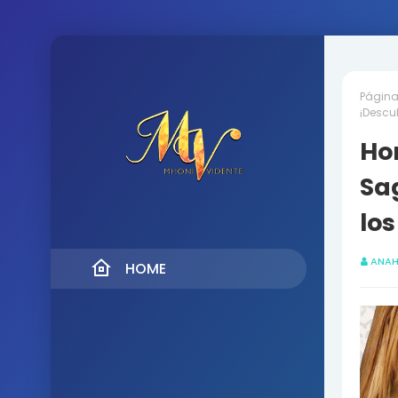
Página 
¡Descu
Ho
Sa
los
ANAH
HOME