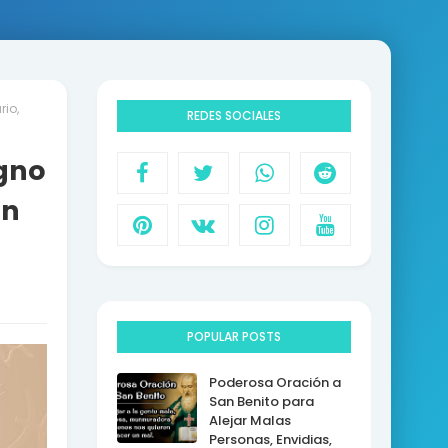
io,
REDES SOCIALES
gno
an
POPULAR POSTS
Poderosa Oración a
San Benito para
Alejar Malas
Personas, Envidias,