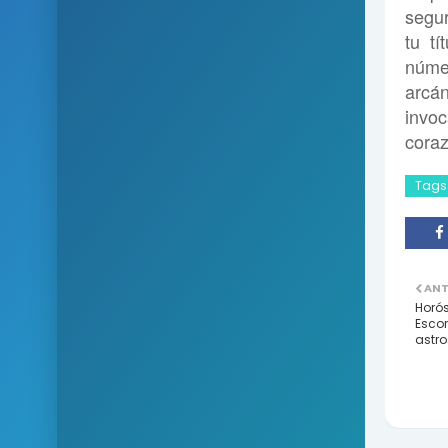
segur
tu t
númer
arcán
invoc
coraz
Tags
ANT
Horós
Escor
astro