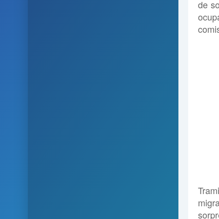
de so
ocup
comi
Trami
migra
sorpr