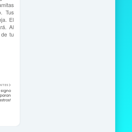
amitas
o. Tus
ja. El
rá. Al
 de tu
NTES
 signo
eparan
astros!