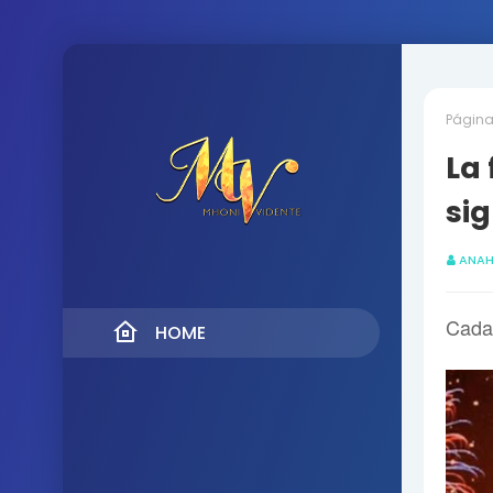
Página 
La 
sig
ANAH
Cada 
HOME