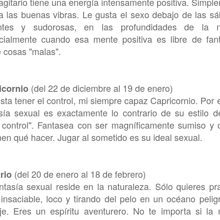
gitario tiene una energía intensamente positiva. Simpl
ia las buenas vibras. Le gusta el sexo debajo de las s
entes y sudorosas, en las profundidades de la n
cialmente cuando esa mente positiva es libre de fan
 cosas "malas".
(del 22 de diciembre al 19 de enero)
icornio
sta tener el control, mi siempre capaz Capricornio. Por 
sía sexual es exactamente lo contrario de su estilo d
 control". Fantasea con ser magníficamente sumiso y 
en qué hacer. Jugar al sometido es su ideal sexual.
(del 20 de enero al 18 de febrero)
rio
ntasía sexual reside en la naturaleza. Sólo quieres pra
insaciable, loco y tirando del pelo en un océano pelig
je. Eres un espíritu aventurero. No te importa si la