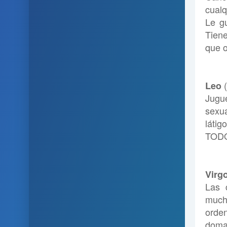
cualq
Le gu
Tien
que o
(
Leo
Jugue
sexua
látig
TODO.
Virg
Las 
mucha
orden
domad