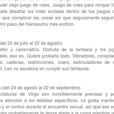
uier viejo juego de roles. Juego de roles para romper lí
sta desafiar los roles sociales dentro de tus juegos d
e que complicar las cosas así que seguramente segui
tro paso del Kamasutra más exótico.
del 23 de julio al 22 de agosto)
tón y carismático. Disfruta de la fantasía y los ju
les, eso es. Quiere probarlo todo. Vibradores, consola
os, cadenas, restricciones, cuero, estimuladores de cl
 Leo no escatima en cumplir sus fantasías.
(del 23 de agosto al 22 de septiembre)
o
criaturas de Virgo son increíblemente precisas y p
 atención a los detalles específicos. Le gusta mante
 y el control durante el encuentro sexual. así que ese es
or probablemente te tenga atada a la cama mientras r