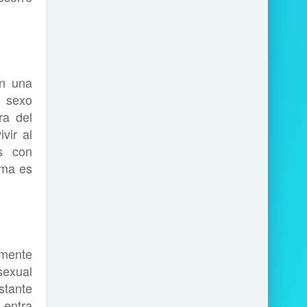
en una
l sexo
ra del
vir al
as con
ama es
mente
sexual
stante
 entra