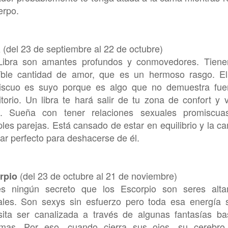
erpo.
(del 23 de septiembre al 22 de octubre)
a
Libra son amantes profundos y conmovedores. Tien
eíble cantidad de amor, que es un hermoso rasgo. E
iscuo es suyo porque es algo que no demuestra fue
torio. Un libra te hará salir de tu zona de confort y vi
te. Sueña con tener relaciones sexuales promiscu
ples parejas. Está cansado de estar en equilibrio y la c
gar perfecto para deshacerse de él.
(del 23 de octubre al 21 de noviembre)
rpio
s ningún secreto que los Escorpio son seres alta
ales. Son sexys sin esfuerzo pero toda esa energía 
ita ser canalizada a través de algunas fantasías ba
emas. Por eso, cuando cierra sus ojos, su cerebro