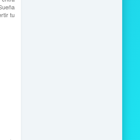
 Sueña
tir tu