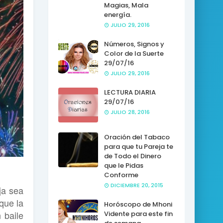
Magias, Mala
energía.
JULIO 29, 2016
Números, Signos y
Color de la Suerte
29/07/16
JULIO 29, 2016
LECTURA DIARIA
29/07/16
JULIO 28, 2016
Oración del Tabaco
para que tu Pareja te
de Todo el Dinero
que le Pidas
Conforme
DICIEMBRE 20, 2015
ja sea
 que la
Horóscopo de Mhoni
 baile
Vidente para este fin