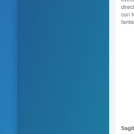
dire
con t
fanta
Sagit