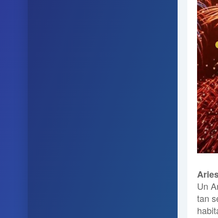
Arie
Un Ar
tan s
habit