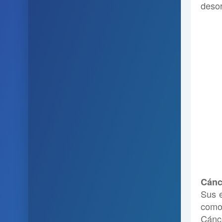
deso
Cánc
Sus e
como 
Cánc