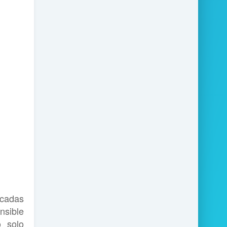
ncadas
nsible
o solo