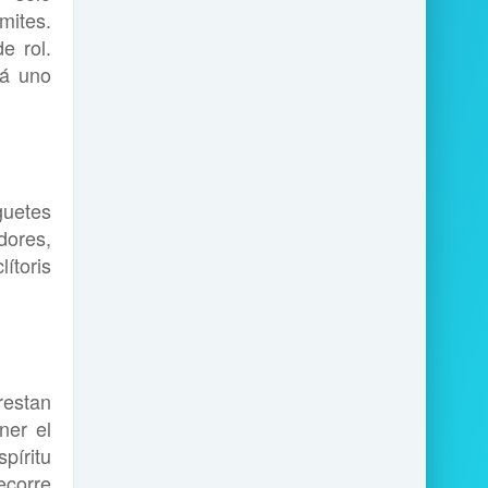
mites.
e rol.
rá uno
guetes
dores,
ítoris
restan
ner el
píritu
ecorre