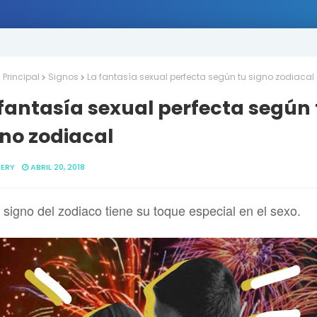
Principal
Signos
La fantasía sexual perfecta según tu signo zodiacal
fantasía sexual perfecta según 
no zodiacal
ERY
ABRIL 20, 2018
signo del zodiaco tiene su toque especial en el sexo.