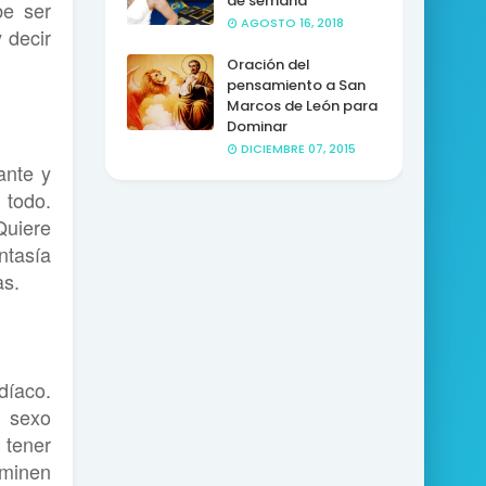
de semana
be ser
AGOSTO 16, 2018
y decir
Oración del
pensamiento a San
Marcos de León para
Dominar
DICIEMBRE 07, 2015
ante y
 todo.
Quiere
ntasía
as.
díaco.
l sexo
 tener
rminen