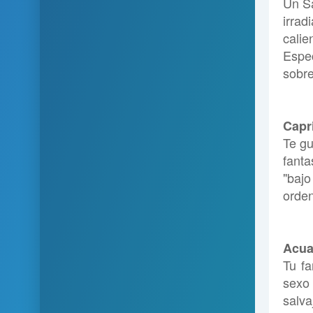
Un Sa
irrad
cali
Espe
sobre
Capr
Te gu
fanta
"bajo
orden
Acua
Tu fa
sexo 
salva