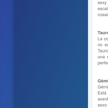
sexy
escal
cosas
Taur
La co
no es
Tauro
una 
perfe
Gémi
Gémi
Está
avent
sexo