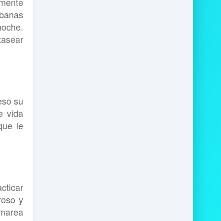
emente
ábanas
oche.
tasear
eso su
e vida
que le
cticar
roso y
 marea