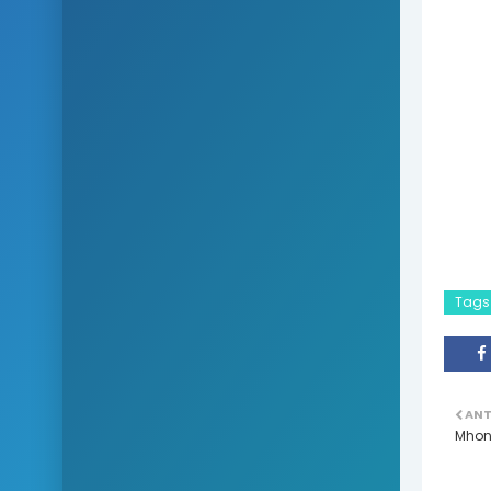
Tags
ANT
Mhoni