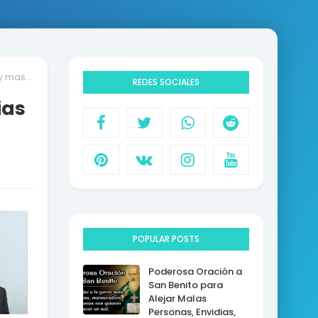
y mas...
REDES SOCIALES
ias
POPULAR POSTS
Poderosa Oración a
San Benito para
Alejar Malas
Personas, Envidias,