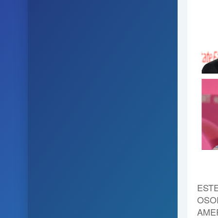
EST
OSO
AMER