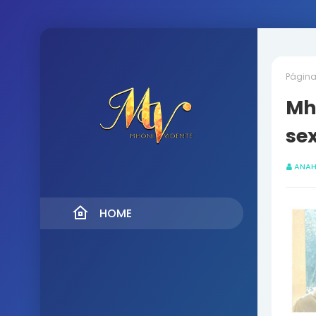
Página 
Mh
sex
ANAH
HOME