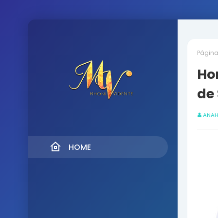
Página 
Hor
de
ANAH
HOME