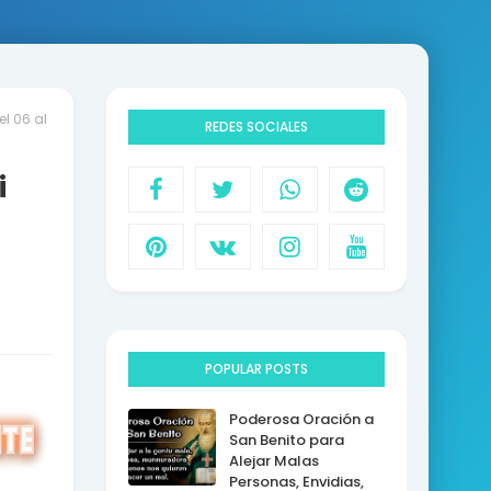
l 06 al
REDES SOCIALES
i
POPULAR POSTS
Poderosa Oración a
San Benito para
Alejar Malas
Personas, Envidias,