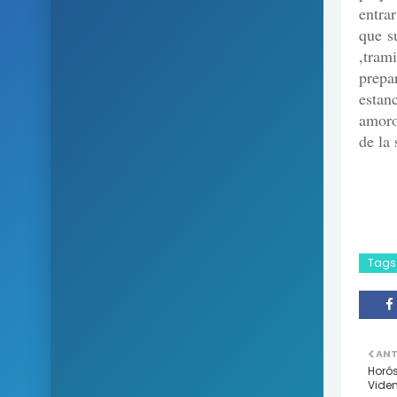
entra
que s
,tram
prepa
estan
amoro
de la 
Tags
ANT
Horó
Viden