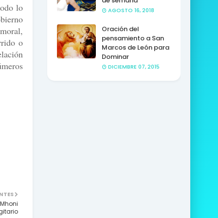
de semana
todo lo
AGOSTO 16, 2018
obierno
Oración del
 moral,
pensamiento a San
rrido o
Marcos de León para
lación
Dominar
números
DICIEMBRE 07, 2015
NTES
 Mhoni
itario