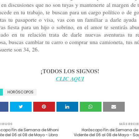
r en discusiones que no son tuyas y mantenerte al margen de 
ucede en tu trabajo, te buscan para un cargo político o de g
itas tu pasaporte o visa, vas con un familiar a darle ayuda
ras fiesta para un hijo o sobrino, en el amor te sentirás abu
cado en tu relación trata de darle nuevas aventuras tu re
sa, buscas cambiar tu carro o comprar una camioneta, tus 
suerte son 34, 26.
¡TODOS LOS SIGNOS!
CLIC AQUI
HORÓSCOPOS
IGUOS
MÁS RECIE
scopo Fin de Semana de Mhoni
Horóscopo Fin de Semana de
te del 06 al 08 de Mayo - Libra
Vidente del 06 al 08 de Mayo - Sag