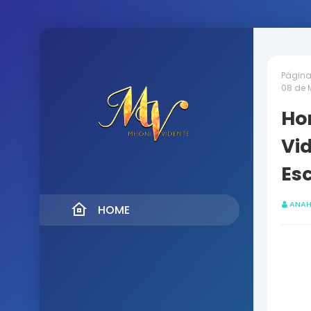
Página 
08 de 
Ho
Vid
Es
ANAH
HOME