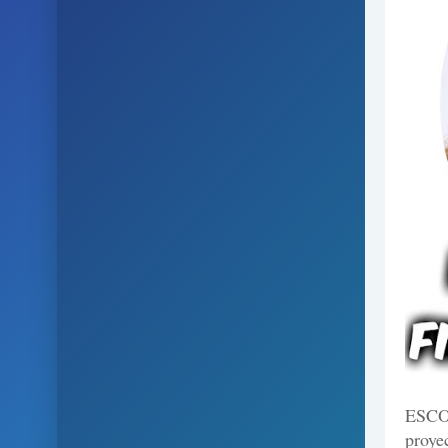
ESCO
proye