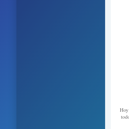
Hoy 
tod