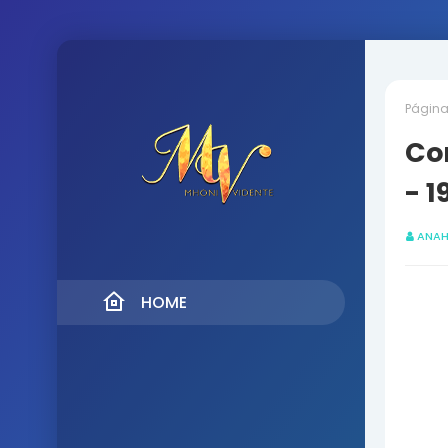
Página 
Con
- 1
ANAH
HOME