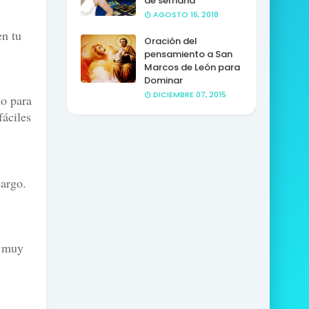
de semana
AGOSTO 16, 2018
en tu
Oración del
pensamiento a San
Marcos de León para
Dominar
DICIEMBRE 07, 2015
do para
fáciles
cargo.
á muy