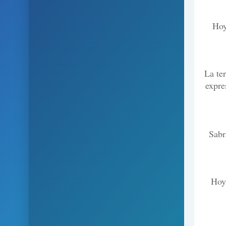
Hoy
La te
expre
Sabr
Hoy 