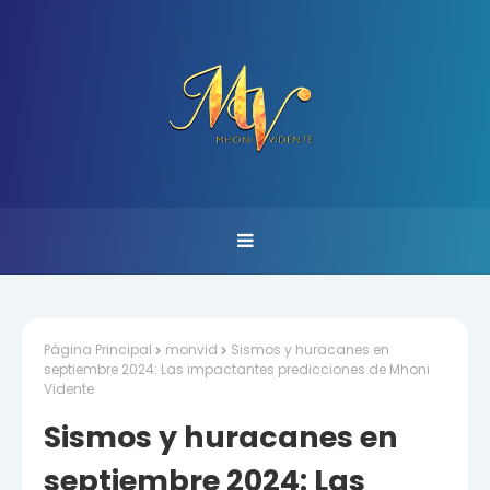
Página Principal
monvid
Sismos y huracanes en
septiembre 2024: Las impactantes predicciones de Mhoni
Vidente
Sismos y huracanes en
septiembre 2024: Las