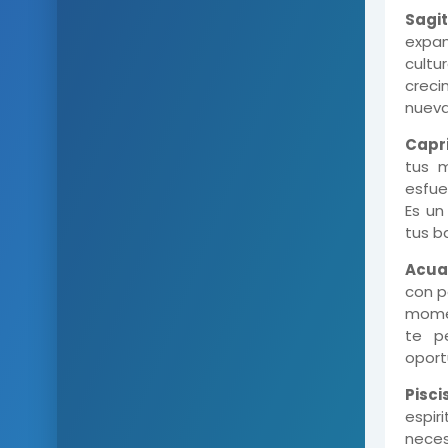
Sagit
expan
cult
creci
nueva
Capri
tus m
esfue
Es un
tus b
Acuar
con p
momen
te p
oport
Piscis
espir
neces