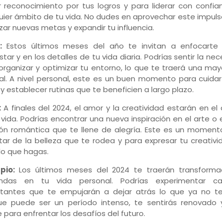
ir reconocimiento por tus logros y para liderar con confi
uier ámbito de tu vida. No dudes en aprovechar este impul
zar nuevas metas y expandir tu influencia.
:
Estos últimos meses del año te invitan a enfocarte
star y en los detalles de tu vida diaria. Podrías sentir la ne
organizar y optimizar tu entorno, lo que te traerá una ma
l. A nivel personal, este es un buen momento para cuidar
 y establecer rutinas que te beneficien a largo plazo.
:
A finales del 2024, el amor y la creatividad estarán en el
 vida. Podrías encontrar una nueva inspiración en el arte o
ión romántica que te llene de alegría. Este es un moment
utar de la belleza que te rodea y para expresar tu creativ
lo que hagas.
pio:
Los últimos meses del 2024 te traerán transforma
undas en tu vida personal. Podrías experimentar c
tantes que te empujarán a dejar atrás lo que ya no te 
e puede ser un período intenso, te sentirás renovado
e para enfrentar los desafíos del futuro.