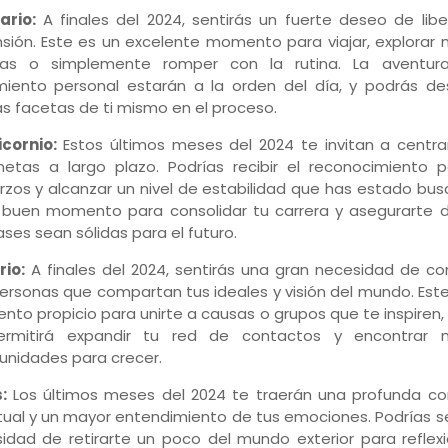
ario:
A finales del 2024, sentirás un fuerte deseo de libe
sión. Este es un excelente momento para viajar, explorar 
uras o simplemente romper con la rutina. La aventur
miento personal estarán a la orden del día, y podrás des
s facetas de ti mismo en el proceso.
cornio:
Estos últimos meses del 2024 te invitan a centra
etas a largo plazo. Podrías recibir el reconocimiento p
rzos y alcanzar un nivel de estabilidad que has estado bu
 buen momento para consolidar tu carrera y asegurarte 
ases sean sólidas para el futuro.
io:
A finales del 2024, sentirás una gran necesidad de co
ersonas que compartan tus ideales y visión del mundo. Est
to propicio para unirte a causas o grupos que te inspiren,
ermitirá expandir tu red de contactos y encontrar 
unidades para crecer.
:
Los últimos meses del 2024 te traerán una profunda co
itual y un mayor entendimiento de tus emociones. Podrías se
idad de retirarte un poco del mundo exterior para reflexi