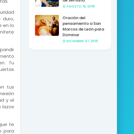
de semana
tas.
AGOSTO 16, 2018
uridad
Oración del
 duro,
pensamiento a San
 en lo
Marcos de León para
rmítete
Dominar
DICIEMBRE 07, 2015
pandir
omento
en. Tu
puertas
en tus
nexión
ad y el
 lazos
 que te
io para