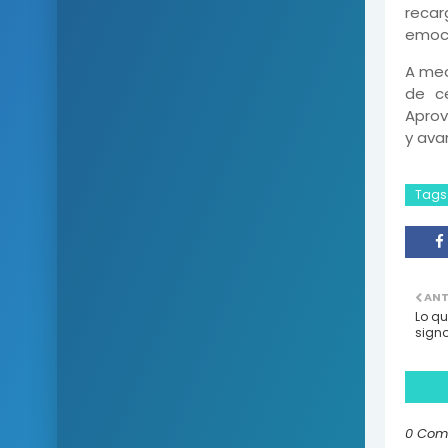
recar
emocio
A med
de ce
Aprov
y ava
Tags
ANT
Lo qu
sign
0 Com