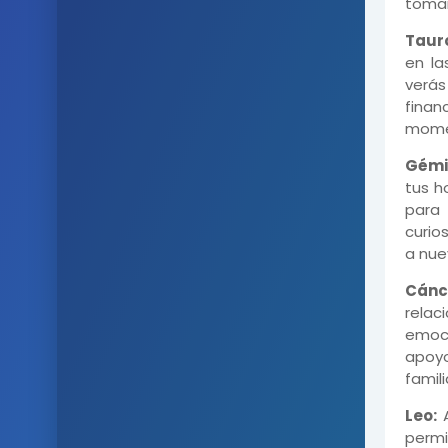
tomar
Taur
en la
verás
finan
momen
Gémi
tus h
para 
curio
a nue
Cánc
relac
emoci
apoyo
famil
Leo:
A
permi