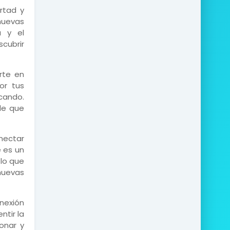
rtad y
nuevas
a y el
cubrir
rte en
or tus
scando.
de que
nectar
e es un
 lo que
nuevas
nexión
ntir la
onar y