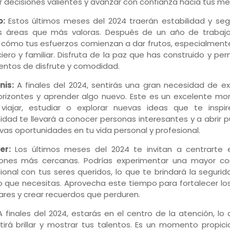
 decisiones valientes y avanzar con confianza hacia tus me
o:
Estos últimos meses del 2024 traerán estabilidad y seg
s áreas que más valoras. Después de un año de trabajo
 cómo tus esfuerzos comienzan a dar frutos, especialmente
ciero y familiar. Disfruta de la paz que has construido y pe
tos de disfrute y comodidad.
nis:
A finales del 2024, sentirás una gran necesidad de ex
orizontes y aprender algo nuevo. Este es un excelente m
viajar, estudiar o explorar nuevas ideas que te inspir
sidad te llevará a conocer personas interesantes y a abrir 
vas oportunidades en tu vida personal y profesional.
er:
Los últimos meses del 2024 te invitan a centrarte 
iones más cercanas. Podrías experimentar una mayor co
onal con tus seres queridos, lo que te brindará la segurid
 que necesitas. Aprovecha este tiempo para fortalecer los
iares y crear recuerdos que perduren.
 finales del 2024, estarás en el centro de la atención, lo
tirá brillar y mostrar tus talentos. Es un momento propic