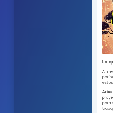
Lo q
A med
perío
estos
Aries
proye
para 
traba