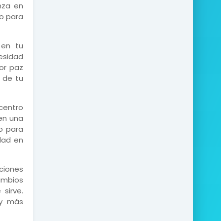
anza en
so para
 en tu
cesidad
yor paz
 de tu
 centro
 en una
o para
idad en
ciones
ambios
sirve.
 y más