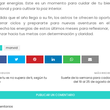
gar energías. Este es un momento para cuidar de tu bie
nal y para cultivar la paz interior.
ida que el año llega a su fin, los astros te ofrecen la opor
rrar ciclos y prepararte para nuevas aventuras en el
echa las energías de estos últimos meses para reflexionar,
nzar hacia tus metas con determinación y claridad.
monvid
IGUOS
MÁS RECIE
e tu ex no supera de ti, según tu
Suerte de la semana para cada
o
del 19 al 25 de agosto d
PUBLICAR UN COMENTARIO
entarios