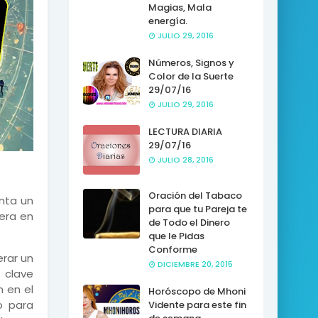
Magias, Mala
energía.
JULIO 29, 2016
Números, Signos y
Color de la Suerte
29/07/16
JULIO 29, 2016
LECTURA DIARIA
29/07/16
JULIO 28, 2016
Oración del Tabaco
enta un
para que tu Pareja te
pera en
de Todo el Dinero
que le Pidas
Conforme
erar un
DICIEMBRE 20, 2015
 clave
n en el
Horóscopo de Mhoni
o para
Vidente para este fin