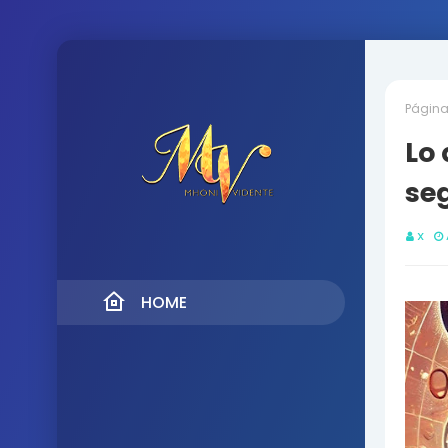
Página 
Lo 
se
X
HOME