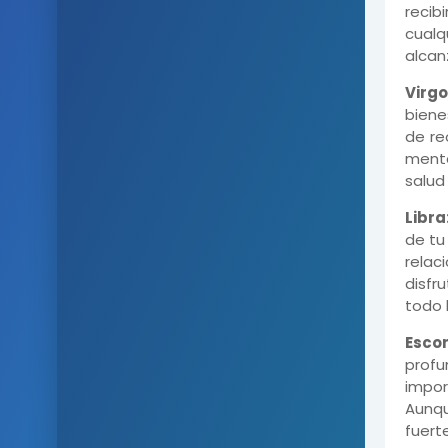
recib
cualq
alcan
Virgo
biene
de re
menta
salud
Libra
de tu
relac
disfr
todo 
Escor
prof
impor
Aunqu
fuert