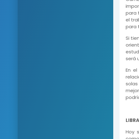
impor
para 
el tr
para t
Si ti
orien
estud
será 
En el
relac
solas
mejor
podrí
LIBR
Hoy s
como