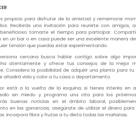
CER
s propicio para disfrutar de la amistad y rememorar mo
os. Recibirás una invitación para reunirte con amigos, a
 beneficioso tomarte el tiempo para participar. Comparti
 en un bar o en casa puede ser una excelente manera de a
uier tensión que puedas estar experimentando.
ersona cercana busca hablar contigo sobre algo impor
cha atentamente y ofrece tus consejos de la mejor 
le. Considera la posibilidad de adquirir una planta para tu
e añadirá vida y color a tu casa o departamento.
or está a la vuelta de la esquina; si tienes interés en a
salo sin miedo y programa una cita para los próximos
irás buenas noticias en el ámbito laboral, posibleme
to en las ganancias; asegúrate de utilizar el dinero para
s. Incorpora fibra y frutas a tu dieta todas las mañanas.