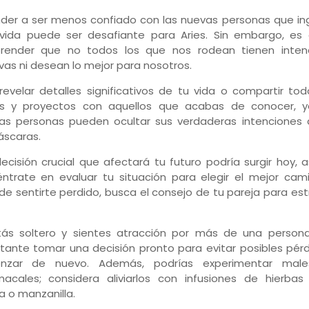
der a ser menos confiado con las nuevas personas que in
vida puede ser desafiante para Aries. Sin embargo, es c
render que no todos los que nos rodean tienen inten
ivas ni desean lo mejor para nosotros.
 revelar detalles significativos de tu vida o compartir to
es y proyectos con aquellos que acabas de conocer, 
as personas pueden ocultar sus verdaderas intenciones 
scaras.
ecisión crucial que afectará tu futuro podría surgir hoy, 
ntrate en evaluar tu situación para elegir el mejor cami
de sentirte perdido, busca el consejo de tu pareja para es
tás soltero y sientes atracción por más de una persona
tante tomar una decisión pronto para evitar posibles pérd
nzar de nuevo. Además, podrías experimentar male
acales; considera aliviarlos con infusiones de hierba
 o manzanilla.