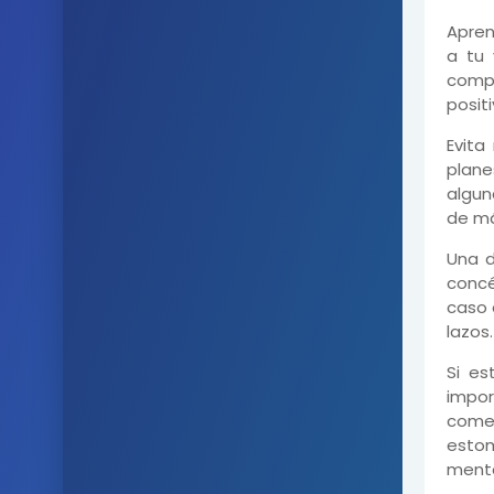
Apren
a tu 
comp
posit
Evita
plan
algun
de má
Una d
concé
caso 
lazos.
Si es
impor
come
estom
menta