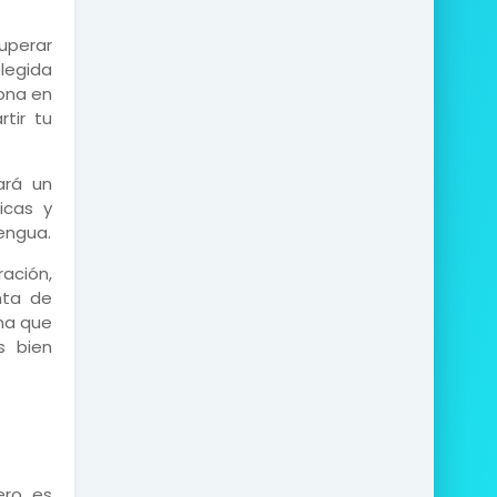
uperar
legida
sona en
tir tu
ará un
icas y
engua.
ación,
nta de
ona que
s bien
ero es