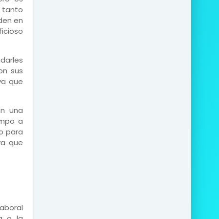
 tanto
rden en
ficioso
ndarles
on sus
ya que
en una
empo a
so para
 ya que
aboral
a o la