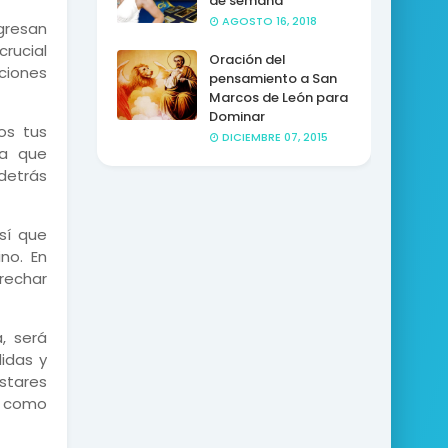
de semana
AGOSTO 16, 2018
gresan
rucial
Oración del
ciones
pensamiento a San
Marcos de León para
Dominar
dos tus
DICIEMBRE 07, 2015
ya que
detrás
así que
no. En
trechar
, será
idas y
stares
s como