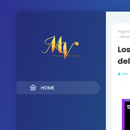
Página 
- Mhon
Los
del
ZAN
HOME