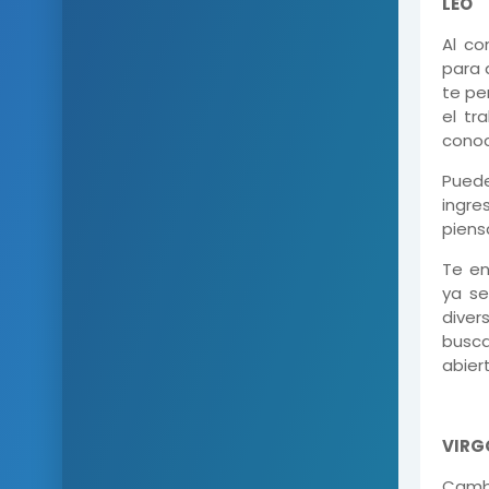
LEO
Al co
para 
te pe
el tr
conoc
Puede
ingre
piens
Te en
ya se
diver
busca
abier
VIRG
Cambi