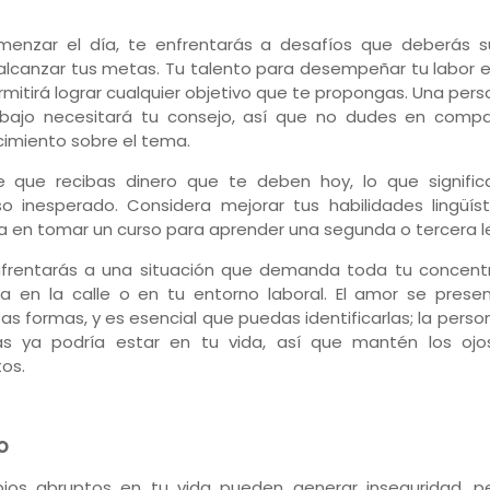
menzar el día, te enfrentarás a desafíos que deberás s
alcanzar tus metas. Tu talento para desempeñar tu labor e
rmitirá lograr cualquier objetivo que te propongas. Una per
abajo necesitará tu consejo, así que no dudes en compar
imiento sobre el tema.
 que recibas dinero que te deben hoy, lo que signific
so inesperado. Considera mejorar tus habilidades lingüíst
a en tomar un curso para aprender una segunda o tercera l
frentarás a una situación que demanda toda tu concentr
a en la calle o en tu entorno laboral. El amor se prese
sas formas, y es esencial que puedas identificarlas; la pers
s ya podría estar en tu vida, así que mantén los ojo
tos.
O
os abruptos en tu vida pueden generar inseguridad, p