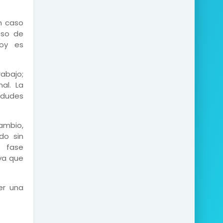
n caso
eso de
hoy es
rabajo;
al. La
o dudes
ambio,
do sin
a fase
ya que
er una