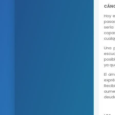
CÁN
Hoy e
pasad
sería
copas
cualq
Una p
escu
posib
ya qu
El am
expré
Recib
aumen
deuda