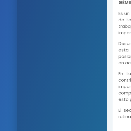
GÉMI
Es un
de te
trab
impor
Desar
esta 
posib
en ac
En tu
contr
impo
compl
esto 
El se
rutin