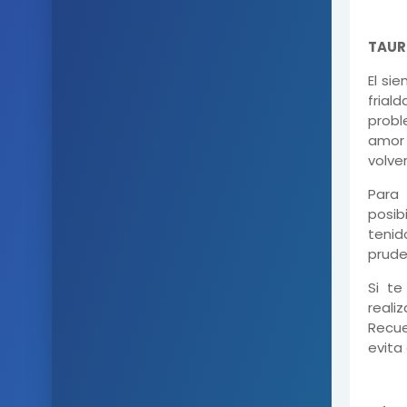
TAUR
El si
frial
probl
amor 
volver
Para 
posib
tenid
prude
Si te
reali
Recue
evita 