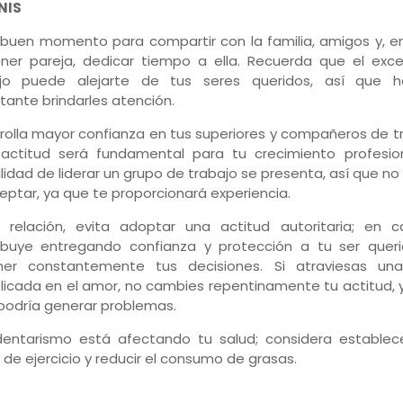
NIS
 buen momento para compartir con la familia, amigos y, e
ner pareja, dedicar tiempo a ella. Recuerda que el exc
ajo puede alejarte de tus seres queridos, así que 
tante brindarles atención.
rolla mayor confianza en tus superiores y compañeros de t
actitud será fundamental para tu crecimiento profesion
ilidad de liderar un grupo de trabajo se presenta, así que n
eptar, ya que te proporcionará experiencia.
 relación, evita adoptar una actitud autoritaria; en c
ibuye entregando confianza y protección a tu ser queri
ner constantemente tus decisiones. Si atraviesas un
icada en el amor, no cambies repentinamente tu actitud, 
podría generar problemas.
dentarismo está afectando tu salud; considera establec
a de ejercicio y reducir el consumo de grasas.