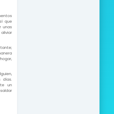
mentos
sí que
r unas
liviar
tante;
manera
 hogar,
lguien,
 días.
nte un
 saldar