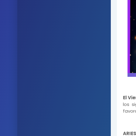
El Vi
los s
favor
ARIE