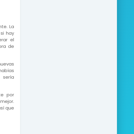
te. La
 si hay
rar el
hora de
nuevas
habías
 sería
te por
mejor.
sí que