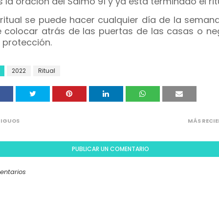
 la oración del Salmo 91 y ya está terminado el rit
 ritual se puede hacer cualquier día de la seman
 colocar atrás de las puertas de las casas o ne
 protección.
2022
Ritual
IGUOS
MÁS RECIE
PUBLICAR UN COMENTARIO
entarios