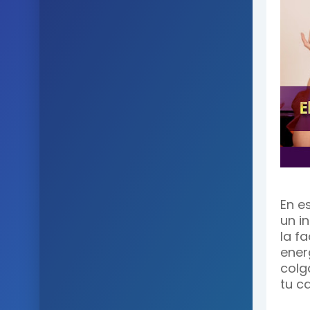
En e
un i
la f
ener
colg
tu c