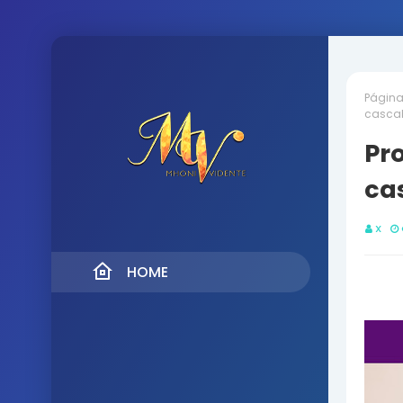
Página 
cascab
Pr
cas
X
HOME