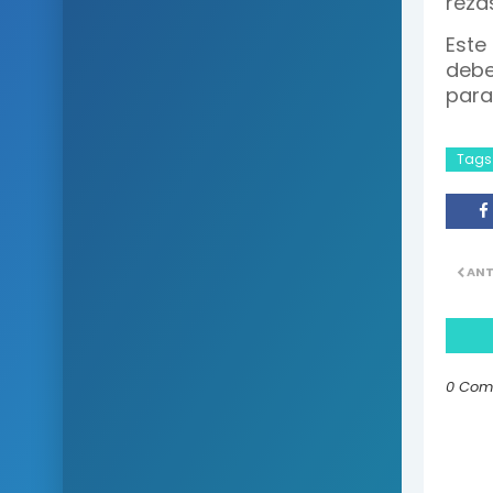
rezas
Este
debe
para
Tags
ANT
0 Com