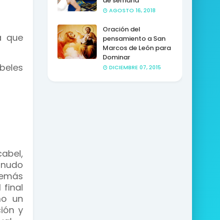
de semana
AGOSTO 16, 2018
Oración del
a que
pensamiento a San
Marcos de León para
Dominar
beles
DICIEMBRE 07, 2015
abel,
 nudo
emás
 final
mo un
ción y