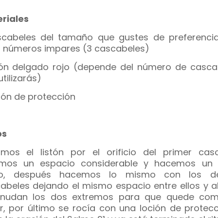
riales
cabeles del tamaño que gustes de preferenci
 números impares (3 cascabeles)
tón delgado rojo (depende del número de casca
tilizarás)
ión de protección
os
mos el listón por el orificio del primer casc
amos un espacio considerable y hacemos un
go, después hacemos lo mismo con los d
abeles dejando el mismo espacio entre ellos y al
anudan los dos extremos para que quede co
ar, por último se rocía con una loción de protec