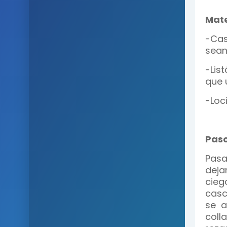
Mate
-Cas
sean
-Lis
que u
-Loc
Pas
Pasa
dej
cie
casc
se 
coll