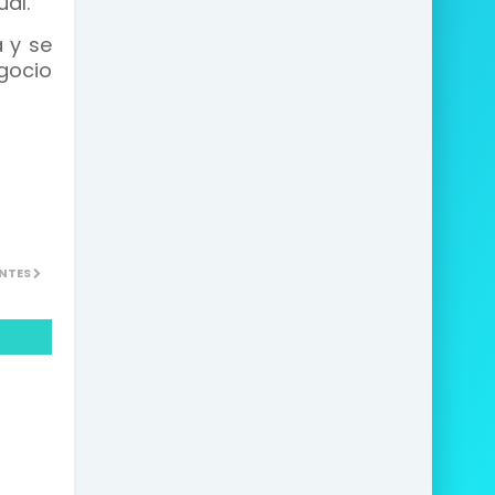
ual.
a y se
gocio
NTES