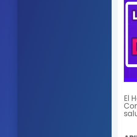
El 
Con
sal