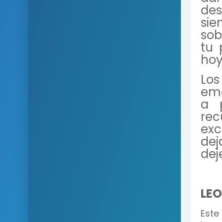
des
si
sob
tu 
hoy
Lo
emo
a 
rec
exc
dej
dej
LEO
Este