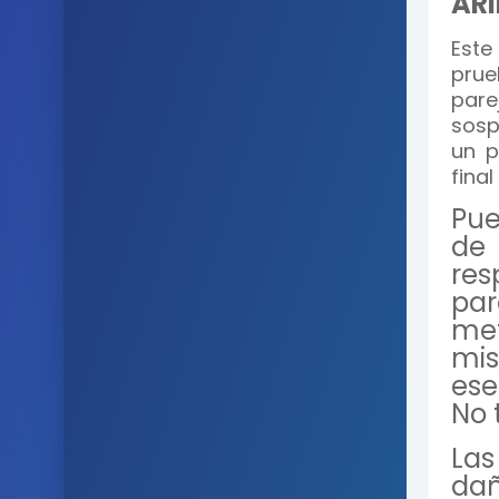
ARI
Este
prue
pare
sosp
un p
final
Pue
de
res
pa
met
mis
ese
No 
Las
da