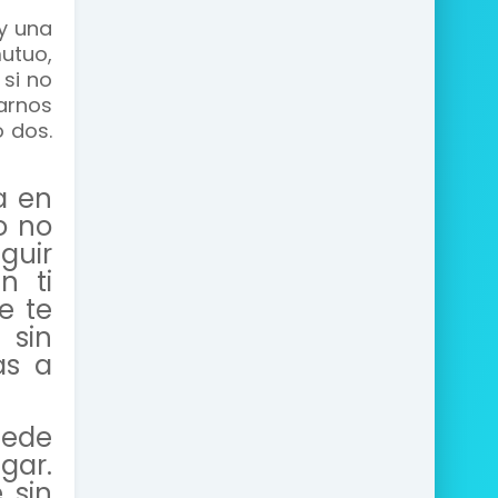
ay una
mutuo,
si no
arnos
o dos.
a en
o no
uir
n ti
e te
 sin
as a
uede
gar.
 sin