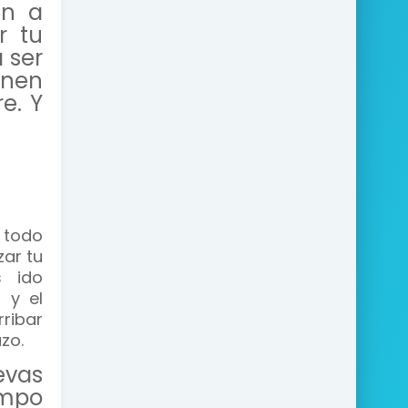
an a
r tu
 ser
enen
e. Y
 todo
zar tu
s ido
 y el
ribar
zo.
evas
empo