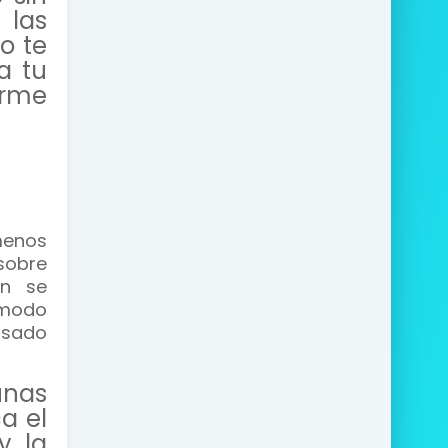
 las
o te
a tu
irme
menos
sobre
an se
 modo
asado
unas
a el
y la