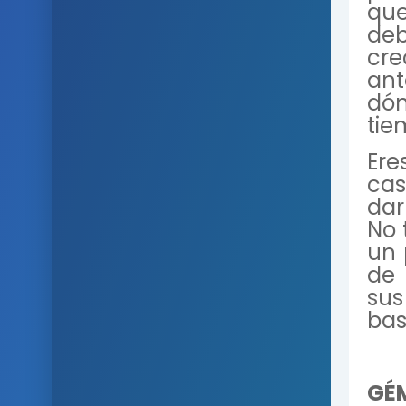
que
de
cr
ant
dó
tie
Ere
cas
dar
No 
un 
de 
sus
bas
GÉM