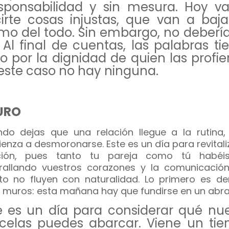
esponsabilidad y sin mesura. Hoy v
irte cosas injustas, que van a baja
mo del todo. Sin embargo, no debería
. Al final de cuentas, las palabras ti
o por la dignidad de quien las profier
este caso no hay ninguna.
URO
do dejas que una relación llegue a la rutina,
enza a desmoronarse. Este es un día para revitali
ación, pues tanto tu pareja como tú habéi
allando vuestros corazones y la comunicación
to no fluyen con naturalidad. Lo primero es der
 muros: esta mañana hay que fundirse en un abra
e es un día para considerar qué nu
celas puedes abarcar. Viene un ti