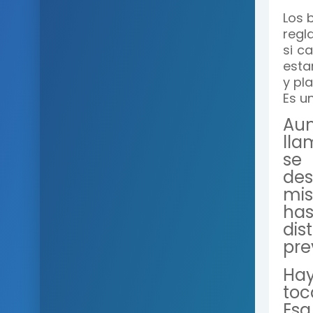
Los 
regl
si c
esta
y pl
Es u
Aun
lla
se
des
mis
has
dis
pre
Hay
toc
Esa