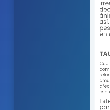
irr
dec
áni
así
pes
en 
TA
Cuan
comi
rel
amur
afec
esos
Est
par