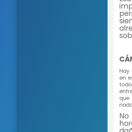
imp
per
sie
alr
sob
CÁ
Hay 
en e
tod
enfr
que
nada
No 
hor
dañ