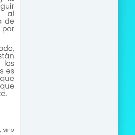
guir
s al
a de
 por
do,
stán
 los
s es
 que
o que
e.
, sino