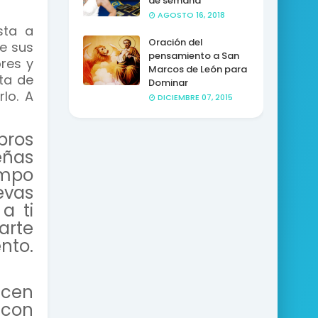
de semana
AGOSTO 16, 2018
sta a
Oración del
e sus
pensamiento a San
res y
Marcos de León para
ta de
Dominar
lo. A
DICIEMBRE 07, 2015
bros
ñas
empo
evas
a ti
arte
nto.
acen
con