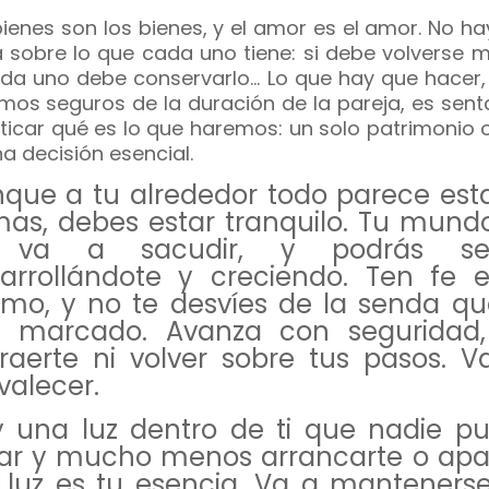
bienes son los bienes, y el amor es el amor. No h
a sobre lo que cada uno tiene: si debe volverse 
ada uno debe conservarlo… Lo que hay que hacer, 
mos seguros de la duración de la pareja, es sent
aticar qué es lo que haremos: un solo patrimonio 
na decisión esencial.
que a tu alrededor todo parece est
mas, debes estar tranquilo. Tu mund
 va a sacudir, y podrás seg
arrollándote y creciendo. Ten fe e
mo, y no te desvíes de la senda qu
 marcado. Avanza con seguridad,
traerte ni volver sobre tus pasos. V
valecer.
 una luz dentro de ti que nadie p
ar y mucho menos arrancarte o apa
 luz es tu esencia. Va a mantenerse