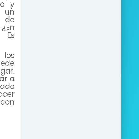
to y
y un
 de
 ¿En
? Es
 los
uede
gar.
ar a
tado
ocer
 con