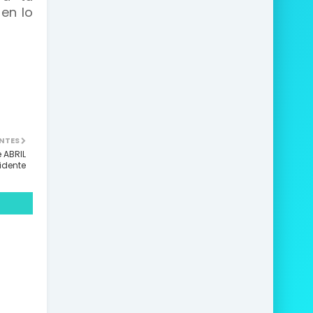
en lo
NTES
 ABRIL
idente