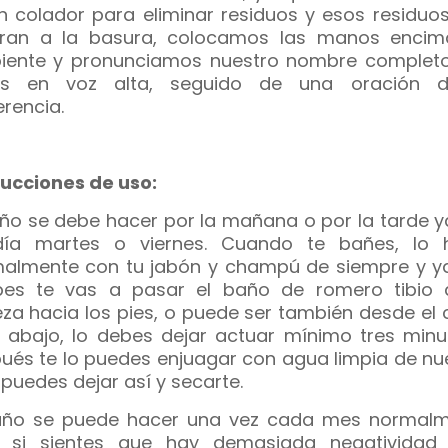
n colador para eliminar residuos y esos residuos
iran a la basura, colocamos las manos encim
piente y pronunciamos nuestro nombre completo
es en voz alta, seguido de una oración 
erencia.
rucciones de uso:
año se debe hacer por la mañana o por la tarde y
ía martes o viernes. Cuando te bañes, lo 
almente con tu jabón y champú de siempre y y
es te vas a pasar el baño de romero tibio 
za hacia los pies, o puede ser también desde el 
 abajo, lo debes dejar actuar mínimo tres minu
ués te lo puedes enjuagar con agua limpia de nu
 puedes dejar así y secarte.
año se puede hacer una vez cada mes normalm
 si sientes que hay demasiada negatividad