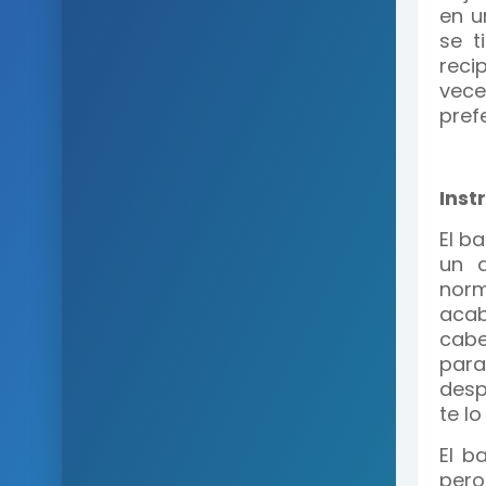
en u
se t
reci
vec
pref
Inst
El b
un d
norm
acab
cabe
para
desp
te lo
El b
pero