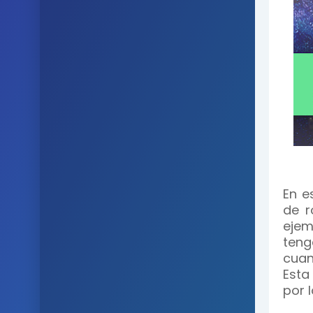
En e
de r
ejem
teng
cuan
Esta
por 