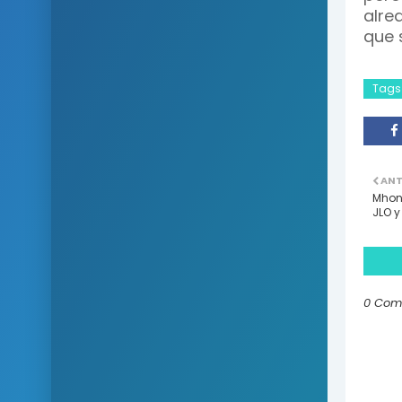
alre
que 
Tags
ANT
Mhoni
JLO y 
0 Com