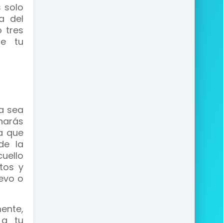
 solo
a del
 tres
de tu
a sea
harás
a que
de la
cuello
tos y
evo o
ente,
 a tu