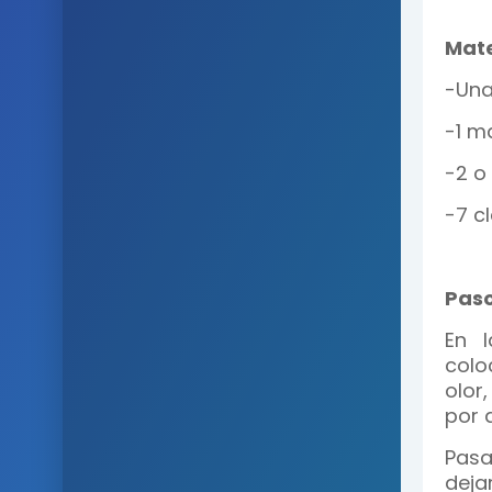
Mate
-Una
-1 m
-2 o
-7 c
Paso
En l
colo
olor
por 
Pasa
deja