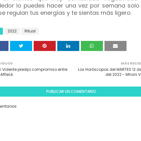
dedor lo puedes hacer una vez por semana solo 
se regulan tus energías y te sientas más ligero.
2022
Ritual
IGUOS
MÁS RECIE
 Vidente predijo compromiso entre
Los Horóscopos del MARTES 12 de
Affleck.
del 2022 - Mhoni V
PUBLICAR UN COMENTARIO
entarios