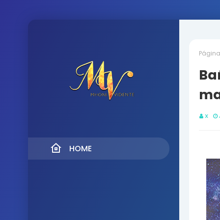
Página 
Ba
ma
X
HOME